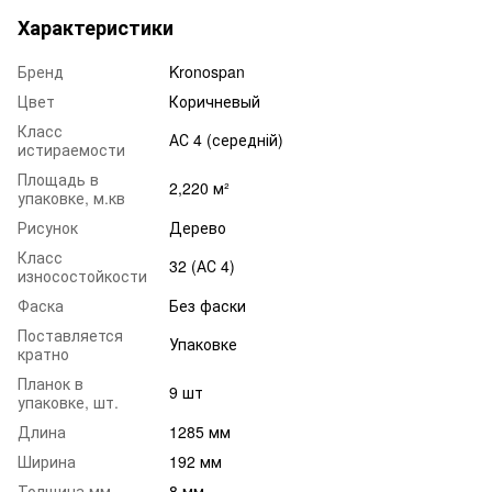
Характеристики
Бренд
Kronospan
Цвет
Коричневый
Класс
АС 4 (середній)
истираемости
Площадь в
2,220 м²
упаковке, м.кв
Рисунок
Дерево
Класс
32 (АС 4)
износостойкости
Фаска
Без фаски
Поставляется
Упаковке
кратно
Планок в
9 шт
упаковке, шт.
Длина
1285 мм
Ширина
192 мм
Толщина мм
8 мм