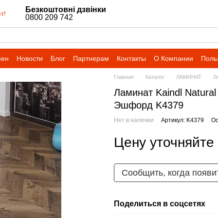
Безкоштовні дзвінки
т!
0800 209 742
мен
Новости
Блог
Партнерам
Контакты
О Компании
Поль
Главная
Каталог
ЛАМИНАТ
Л
Ламинат Kaindl Natura
Эшфорд K4379
Нет в наличии
Артикул: K4379
Ос
Цену уточняйте
Сообщить, когда появи
Поделиться в соцсетях