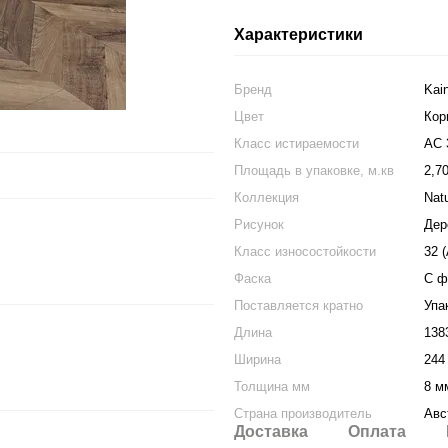
Характеристики
Бренд
Kain
Цвет
Кор
Класс истираемости
АС 
Площадь в упаковке, м.кв
2,7
Коллекция
Nat
Рисунок
Дер
Класс износостойкости
32 
Фаска
С ф
Поставляется кратно
Упа
Длина
138
Ширина
244
Толщина мм
8 м
Страна производитель
Авс
Доставка
Оплата