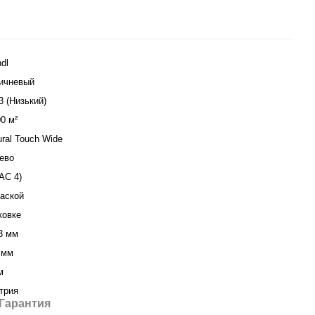
dl
ичневый
3 (Низький)
00 м²
ural Touch Wide
ево
(АС 4)
аской
ковке
3 мм
 мм
м
трия
Гарантия