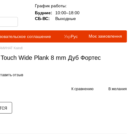
График работы:
Будние:
10:00–18:00
СБ-ВС:
Выходные
Моє замовлення
зовательское соглашение
Укр
Рус
АМИНАТ Kaindl
l Touch Wide Plank 8 mm Дуб Фортес
тавить отзыв
К сравнению
В желания
тся