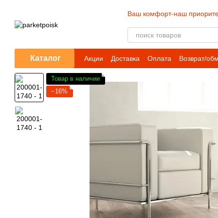
Перейти к основному контенту
Ваш комфорт-наш приорите
Каталог
Акции
Доставка
Оплата
Возврат/об
Товар в наличии
−16%