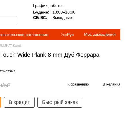
График работы:
Будние:
10:00–18:00
СБ-ВС:
Выходные
Моє замовлення
зовательское соглашение
Укр
Рус
АМИНАТ Kaindl
c Touch Wide Plank 8 mm Дуб Феррара
ить отзыв
н/м²
К сравнению
В желания
В кредит
Быстрый заказ