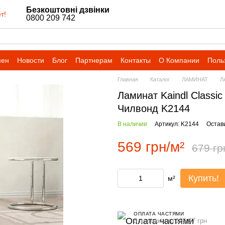
Безкоштовні дзвінки
т!
0800 209 742
мен
Новости
Блог
Партнерам
Контакты
О Компании
Поль
Главная
Каталог
ЛАМИНАТ
Л
Ламинат Kaindl Classi
Чилвонд K2144
В наличии
Артикул: K2144
Остав
569 грн/м²
679 гр
Купить!
м²
ОПЛАТА ЧАСТЯМИ
3 платежа по 189.67 грн