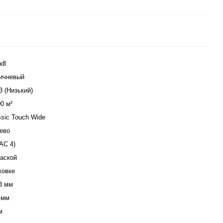
dl
ичневый
3 (Низький)
00 м²
ssic Touch Wide
ево
(АС 4)
аской
ковке
3 мм
 мм
м