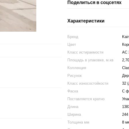
Поделиться в соцсетях
Характеристики
Бренд
Kain
Цвет
Кор
Класс истираемости
АС 
Площадь в упаковке, м.кв
2,7
Коллекция
Cla
Рисунок
Дер
Класс износостойкости
32 
Фаска
С ф
Поставляется кратно
Упа
Длина
138
Ширина
244
Толщина мм
8 м