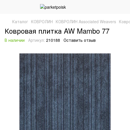
Каталог
КОВРОЛИН
КОВРОЛИН Associated Weavers
Ковр
Ковровая плитка AW Mambo 77
В наличии
Артикул:
210188
Оставить отзыв