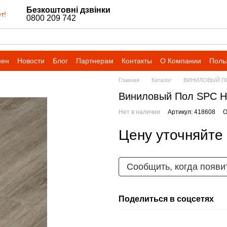
Безкоштовні дзвінки
т!
0800 209 742
мен
Новости
Блог
Партнерам
Контакты
О Компании
Поль
Главная
Каталог
ВИНИЛОВЫЙ П
Виниловый Пол SPС Har
Нет в наличии
Артикул: 418608
О
Цену уточняйте
Сообщить, когда появи
Поделиться в соцсетях