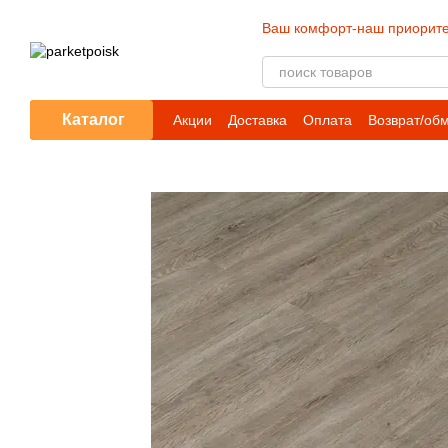
Перейти к основному контенту
Ваш комфорт-наш приорите
Каталог
Акции
Доставка
Оплата
Возврат/об