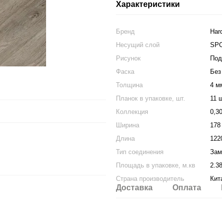
Характеристики
Бренд
Hard
Несущий слой
SP
Рисунок
Под
Фаска
Без
Толщина
4 м
Планок в упаковке, шт.
11 
Коллекция
0,3
Ширина
178
Длина
122
Тип соединения
Зам
Площадь в упаковке, м.кв
2.3
Страна производитель
Кит
Доставка
Оплата