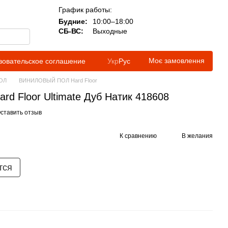
График работы:
Будние:
10:00–18:00
СБ-ВС:
Выходные
Моє замовлення
зовательское соглашение
Укр
Рус
ОЛ
ВИНИЛОВЫЙ ПОЛ Hard Floor
d Floor Ultimate Дуб Натик 418608
ставить отзыв
К сравнению
В желания
тся