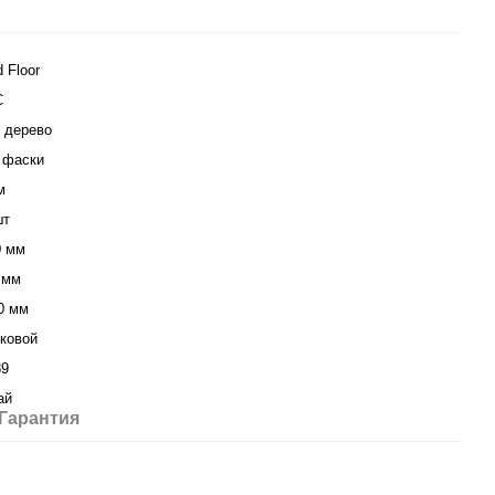
 Floor
C
 дерево
 фаски
м
шт
0 мм
 мм
0 мм
ковой
89
ай
Гарантия