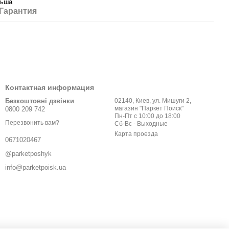
ьша
Гарантия
Контактная информация
Безкоштовні дзвінки
02140, Киев, ул. Мишуги 2,
магазин "Паркет Поиск"
0800 209 742
Пн-Пт с 10:00 до 18:00
Перезвонить вам?
Сб-Вс - Выходные
Карта проезда
0671020467
@parketposhyk
info@parketpoisk.ua