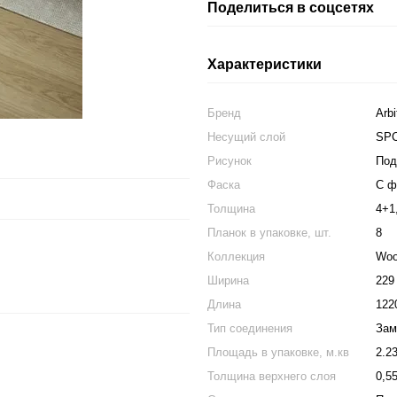
Поделиться в соцсетях
Характеристики
Бренд
Arbi
Несущий слой
SP
Рисунок
Под
Фаска
С ф
Толщина
4+1
Планок в упаковке, шт.
8
Коллекция
Woo
Ширина
229
Длина
122
Тип соединения
Зам
Площадь в упаковке, м.кв
2.2
Толщина верхнего слоя
0,5