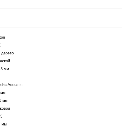
ton
C
 дерево
аской
,3 мм
dric Acoustic
 мм
0 мм
ковой
35
5 мм