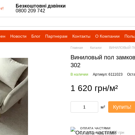
Безкоштовні дзвінки
т!
0800 209 742
мен
Новости
Блог
Партнерам
Контакты
О Компании
Поль
Главная
Каталог
ВИНИЛОВЫЙ П
Виниловый пол замково
302
В наличии
Артикул: 6111023
Оста
1 620 грн/м²
Купить!
м²
ОПЛАТА ЧАСТЯМИ
3 платежа по 540.00 грн