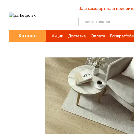
Перейти к основному контенту
Ваш комфорт-наш приорите
Каталог
Акции
Доставка
Оплата
Возврат/об