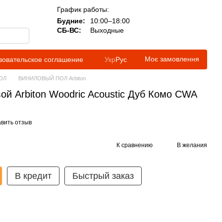
График работы:
Будние:
10:00–18:00
СБ-ВС:
Выходные
Моє замовлення
зовательское соглашение
Укр
Рус
ОЛ
ВИНИЛОВЫЙ ПОЛ Arbiton
й Arbiton Woodric Acoustic Дуб Комо CWA
вить отзыв
К сравнению
В желания
В кредит
Быстрый заказ