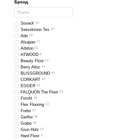
Бренд
StoneX
24
Swisskrono Tex
20
Ado
38
Alsapan
77
Arbiton
61
ATWOOD
8
Beauty Floor
12
Berry Alloc
41
BLISSGROUND
44
CORKART
15
EGGER
24
FALQUON The Floor
40
Firmfit
29
Flex Flooring
12
Forbo
27
Gerflor
56
Grabo
38
Grun Holz
10
Hard Floor
3