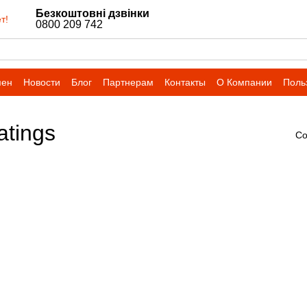
Безкоштовні дзвінки
т!
0800 209 742
мен
Новости
Блог
Партнерам
Контакты
О Компании
Поль
atings
Со