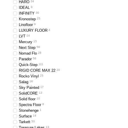
HARO
24
IDEAL
8
INFINITY
30
Kronostep
25
Linofloor
9
LUXURY FLOOR
4
LVT
24
Mercury
15
Next Step
56
Nomad Flo
28
Parador
56
Quick-Step
111
RIGID CORE MAX 22
20
Rocko Vinyl
25
Salag
16
Sky Painted
17
SolidCORE
12
Solid floor
10
Spectra Floor
8
Stonehenge
1
Surface
14
Tarkett
50
Treasure Lakes
13