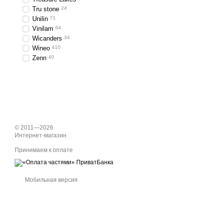
Tru stone
24
Unilin
71
Vinilam
64
Wicanders
34
Wineo
410
Zenn
40
© 2011—2026
Интернет-магазин
Принимаем к оплате
Мобильная версия