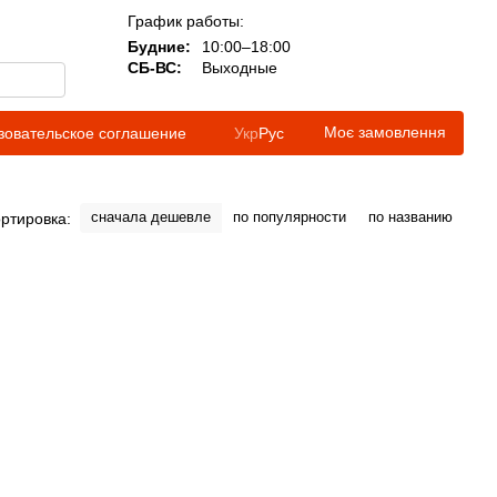
График работы:
Будние:
10:00–18:00
СБ-ВС:
Выходные
Моє замовлення
зовательское соглашение
Укр
Рус
сначала дешевле
по популярности
по названию
ртировка: