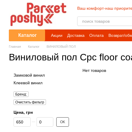
Перейти к основному контенту
Ваш комфорт-наш приорите
Каталог
Акции
Доставка
Оплата
Возврат/об
Главная
Каталог
ВИНИЛОВЫЙ ПОЛ
Виниловый пол Сpc floor co
Нет товаров
Замковой винил
Клеевой винил
Бренд:
Очистить фильтр
Цена, грн
От Цена, грн
До Цена, грн
OK