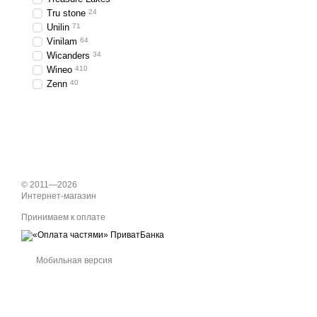
Tru stone
24
Unilin
71
Vinilam
64
Wicanders
34
Wineo
410
Zenn
40
© 2011—2026
Интернет-магазин
Принимаем к оплате
Мобильная версия