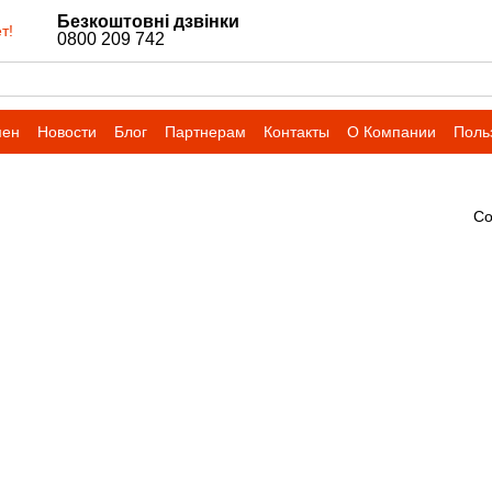
Безкоштовні дзвінки
т!
0800 209 742
мен
Новости
Блог
Партнерам
Контакты
О Компании
Поль
Со