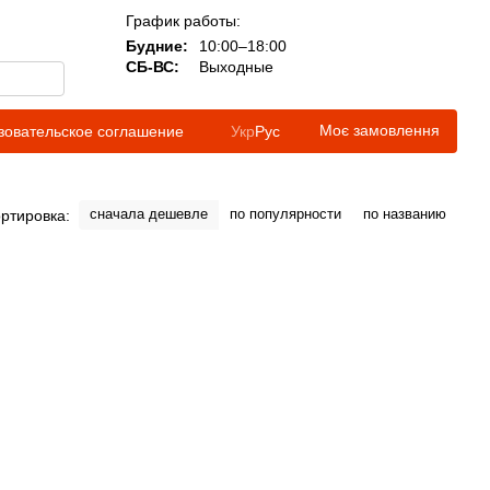
График работы:
Будние:
10:00–18:00
СБ-ВС:
Выходные
Моє замовлення
зовательское соглашение
Укр
Рус
сначала дешевле
по популярности
по названию
ртировка: