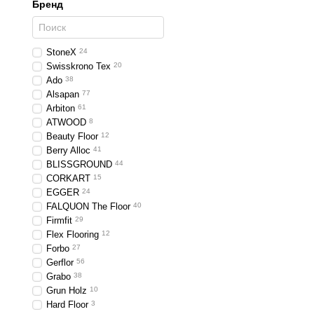
Бренд
StoneX
24
Swisskrono Tex
20
Ado
38
Alsapan
77
Arbiton
61
ATWOOD
8
Beauty Floor
12
Berry Alloc
41
BLISSGROUND
44
CORKART
15
EGGER
24
FALQUON The Floor
40
Firmfit
29
Flex Flooring
12
Forbo
27
Gerflor
56
Grabo
38
Grun Holz
10
Hard Floor
3