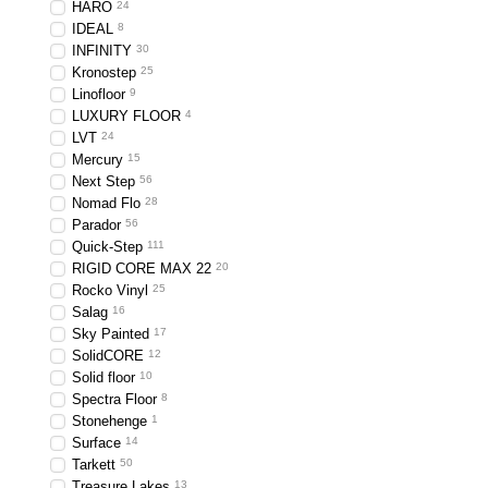
HARO
24
IDEAL
8
INFINITY
30
Kronostep
25
Linofloor
9
LUXURY FLOOR
4
LVT
24
Mercury
15
Next Step
56
Nomad Flo
28
Parador
56
Quick-Step
111
RIGID CORE MAX 22
20
Rocko Vinyl
25
Salag
16
Sky Painted
17
SolidCORE
12
Solid floor
10
Spectra Floor
8
Stonehenge
1
Surface
14
Tarkett
50
Treasure Lakes
13