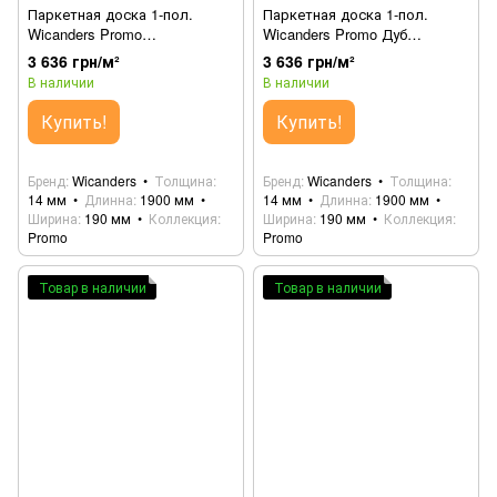
Паркетная доска 1-пол.
Паркетная доска 1-пол.
Wicanders Promo
Wicanders Promo Дуб
Lisbon/Marseille Дуб RW04402
Porto/Vienna RW04357A
3 636 грн/м²
3 636 грн/м²
(82000260)
(82000178)
В наличии
В наличии
Купить!
Купить!
Бренд
Wicanders
Толщина
Бренд
Wicanders
Толщина
14 мм
Длинна
1900 мм
14 мм
Длинна
1900 мм
Ширина
190 мм
Коллекция
Ширина
190 мм
Коллекция
Promo
Promo
Товар в наличии
Товар в наличии