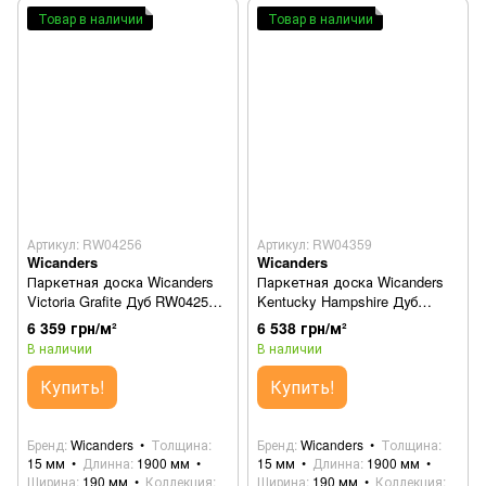
Товар в наличии
Товар в наличии
Артикул: RW04256
Артикул: RW04359
Wicanders
Wicanders
Паркетная доска Wicanders
Паркетная доска Wicanders
Victoria Grafite Дуб RW04256
Kentucky Hampshire Дуб
(82000147)
RW04359 (82000180)
6 359 грн/м²
6 538 грн/м²
В наличии
В наличии
Купить!
Купить!
Бренд
Wicanders
Толщина
Бренд
Wicanders
Толщина
15 мм
Длинна
1900 мм
15 мм
Длинна
1900 мм
Ширина
190 мм
Коллекция
Ширина
190 мм
Коллекция