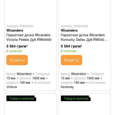
Артикул: RW04450
Артикул: RW04243
Wicanders
Wicanders
Паркетная доска Wicanders
Паркетная доска Wicanders
Victoria Pebble Дуб RW04450
Kentucky Dallas Дуб RW04243
(82000121)
5 564 грн/м²
5 594 грн/м²
В наличии
В наличии
Купить!
Купить!
Бренд
Wicanders
Толщина
Бренд
Wicanders
Толщина
15 мм
Длинна
1900 мм
15 мм
Длинна
1900 мм
Ширина
190 мм
Коллекция
Ширина
190 мм
Коллекция
Victoria
Kentucky
Товар в наличии
Товар в наличии