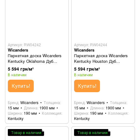
Артикул: RW04242
Артикул: RW04244
Wicanders
Wicanders
Паркетная доска Wicanders
Паркетная доска Wicanders
Kentucky Oklahoma Дуб
Kentucky Houston Дуб
RW04242 (82000118)
RW04244 (82000125)
5 594 грн/м²
5 594 грн/м²
В наличии
В наличии
Купить!
Купить!
Бренд
Wicanders
Толщина
Бренд
Wicanders
Толщина
15 мм
Длинна
1900 мм
15 мм
Длинна
1900 мм
Ширина
190 мм
Коллекция
Ширина
190 мм
Коллекция
Kentucky
Kentucky
Товар в наличии
Товар в наличии