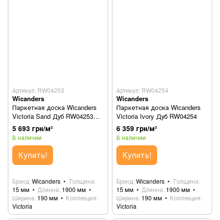
Артикул: RW04253
Артикул: RW04254
Wicanders
Wicanders
Паркетная доска Wicanders
Паркетная доска Wicanders
Victoria Sand Дуб RW04253
Victoria Ivory Дуб RW04254
(82000138)
5 693 грн/м²
6 359 грн/м²
В наличии
В наличии
Купить!
Купить!
Бренд
Wicanders
Толщина
Бренд
Wicanders
Толщина
15 мм
Длинна
1900 мм
15 мм
Длинна
1900 мм
Ширина
190 мм
Коллекция
Ширина
190 мм
Коллекция
Victoria
Victoria