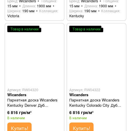
Бренд
Wicanders
Толщина
Бренд
Wicanders
Толщина
15 мм
Длинна
1900 мм
15 мм
Длинна
1900 мм
Ширина
190 мм
Коллекция
Ширина
190 мм
Коллекция
Victoria
Kentucky
Товар в наличии
Товар в наличии
Артикул: RW04320
Артикул: RW04322
Wicanders
Wicanders
Паркетная доска Wicanders
Паркетная доска Wicanders
Kentucky Denver Дуб
Kentucky Colorado City Дуб
RW04320 (82000165)
RW04322 (82000170)
6 816 грн/м²
6 816 грн/м²
В наличии
В наличии
Купить!
Купить!