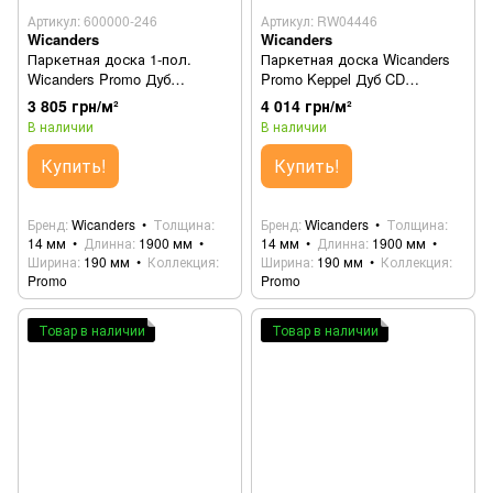
Артикул: 600000-246
Артикул: RW04446
Wicanders
Wicanders
Паркетная доска 1-пол.
Паркетная доска Wicanders
Wicanders Promo Дуб
Promo Keppel Дуб CD
Faro/Krakow RW04472
RW04446 (82000280)
3 805 грн/м²
4 014 грн/м²
(82000323)
В наличии
В наличии
Купить!
Купить!
Бренд
Wicanders
Толщина
Бренд
Wicanders
Толщина
14 мм
Длинна
1900 мм
14 мм
Длинна
1900 мм
Ширина
190 мм
Коллекция
Ширина
190 мм
Коллекция
Promo
Promo
Товар в наличии
Товар в наличии