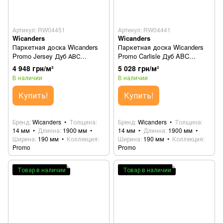
Артикул: RW04451
Артикул: RW04441
Wicanders
Wicanders
Паркетная доска Wicanders
Паркетная доска Wicanders
Promo Jersey Дуб АВС
Promo Carlisle Дуб ABC
RW04451 (82000286)
RW04441 (82000272)
4 948 грн/м²
5 028 грн/м²
В наличии
В наличии
Купить!
Купить!
Бренд
Wicanders
Толщина
Бренд
Wicanders
Толщина
14 мм
Длинна
1900 мм
14 мм
Длинна
1900 мм
Ширина
190 мм
Коллекция
Ширина
190 мм
Коллекция
Promo
Promo
Товар в наличии
Товар в наличии