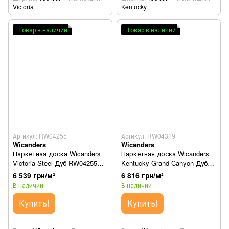
Victoria
Kentucky
Товар в наличии
Товар в наличии
Артикул: RW04255
Артикул: RW04319
Wicanders
Wicanders
Паркетная доска Wicanders
Паркетная доска Wicanders
Victoria Steel Дуб RW04255
Kentucky Grand Canyon Дуб
(82000143)
RW04319
6 539 грн/м²
6 816 грн/м²
В наличии
В наличии
Купить!
Купить!