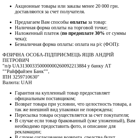
Акционные товары или заказы менее 20 000 грн.
доставляются за счет получателя.
Предлагаем Вам способы
оплаты
за товар:
Наличная форма оплаты на торговой точке;
Наложенный платеж (
по предоплате 30%
от суммы
чека);
Безналичная форма оплаты: оплата на р/с (ФОП):
ФІЗИЧНА ОСОБА-ПІДПРИЄМЕЦЬ ЯЦІВ АНДРІЙ
ПЕТРОВИЧ
"п/р UA313003350000000260092213884 у банку АТ
""Райффайзен Банк"",
ІПН 3259710630"
Валюта: UAH
Гарантия на купленный товар предоставляет
официальным поставщиком;
Возврат товара при условии, что целостность товара, а
так же внешний вид упаковки не повреждена;
Пересылка товара осуществляется за счет покупателя;
В случае если товар бракованный (уже уложенный), Вам
необходимо предоставить фото, и описание для
рекламации;
В случае согласование возврата, средства будут