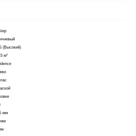
tep
ичневый
5 (Высокий)
93 м²
idence
ево
клас
аской
ковке
т
5 мм
 мм
мм