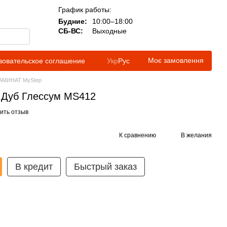
График работы:
Будние:
10:00–18:00
СБ-ВС:
Выходные
Моє замовлення
зовательское соглашение
Укр
Рус
АМИНАТ MyStep
s Дуб Глессум MS412
ить отзыв
К сравнению
В желания
В кредит
Быстрый заказ