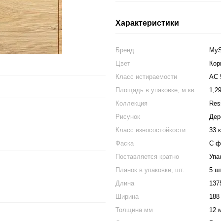
Характеристики
Бренд
MyS
Цвет
Кор
Класс истираемости
АС 
Площадь в упаковке, м.кв
1,2
Коллекция
Res
Рисунок
Дер
Класс износостойкости
33 
Фаска
С ф
Поставляется кратно
Упа
Планок в упаковке, шт.
5 ш
Длина
137
Ширина
188
Толщина мм
12 