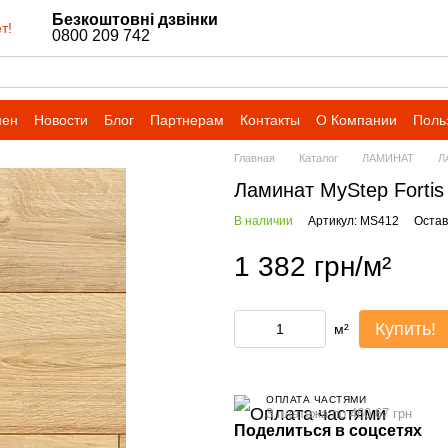
Безкоштовні дзвінки
т!
0800 209 742
мен
Новости
Блог
Партнерам
Контакты
О Компании
Поль
Главная
Каталог
ЛАМИНАТ
Л
Ламинат MyStep Forti
В наличии
Артикул: MS412
Остав
1 382 грн/м²
Купить!
м²
ОПЛАТА ЧАСТЯМИ
3 платежа по 460.67 грн
Поделиться в соцсетях