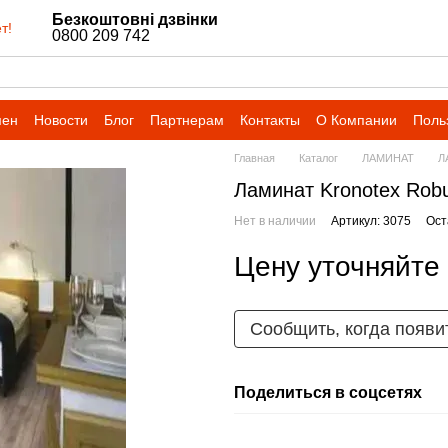
Безкоштовні дзвінки
т!
0800 209 742
мен
Новости
Блог
Партнерам
Контакты
О Компании
Поль
Главная
Каталог
ЛАМИНАТ
Л
Ламинат Kronotex Rob
Нет в наличии
Артикул: 3075
Ост
Цену уточняйте
Сообщить, когда появи
Поделиться в соцсетях