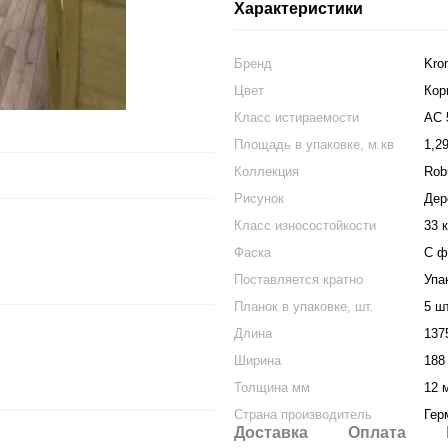
Характеристики
Бренд
Kro
Цвет
Кор
Класс истираемости
АС 
Площадь в упаковке, м.кв
1,2
Коллекция
Rob
Рисунок
Дер
Класс износостойкости
33 
Фаска
С ф
Поставляется кратно
Упа
Планок в упаковке, шт.
5 ш
Длина
137
Ширина
188
Толщина мм
12 
Страна производитель
Гер
Доставка
Оплата