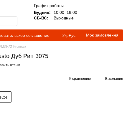
График работы:
Будние:
10:00–18:00
СБ-ВС:
Выходные
Моє замовлення
зовательское соглашение
Укр
Рус
АМИНАТ Kronotex
usto Дуб Рип 3075
авить отзыв
К сравнению
В желания
тся