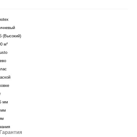
notex
ичневый
5 (Высокий)
90 м²
usto
ево
клас
аской
ковке
т
5 мм
 мм
мм
мания
Гарантия