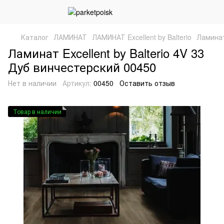
Каталог
ЛАМИНАТ
ЛАМИНАТ Excellent by Balterio
Ламинат
Ламинат Excellent by Balterio 4V 33
Дуб винчестерский 00450
Нет в наличии
Артикул:
00450
Оставить отзыв
Товар в наличии