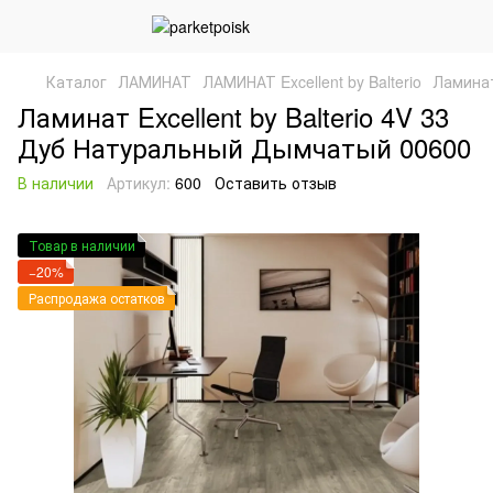
Каталог
ЛАМИНАТ
ЛАМИНАТ Excellent by Balterio
Ламинат
Ламинат Excellent by Balterio 4V 33
Дуб Натуральный Дымчатый 00600
В наличии
Артикул:
600
Оставить отзыв
Товар в наличии
−20%
Распродажа остатков