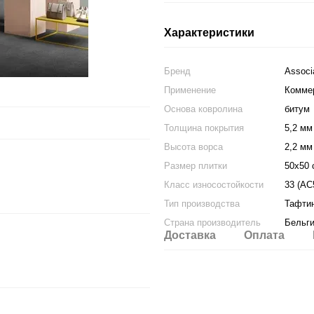
Характеристики
Бренд
Associ
Применение
Комме
Основа ковролина
битум
Толщина покрытия
5,2 мм
Высота ворса
2,2 мм
Размер плитки
50х50 
Класс износостойкости
33 (АС
Тип производства
Тафти
Страна производитель
Бельг
Доставка
Оплата