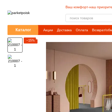
Перейти к основному контенту
Ваш комфорт-наш приорите
Каталог
Акции
Доставка
Оплата
Возврат/об
−15%