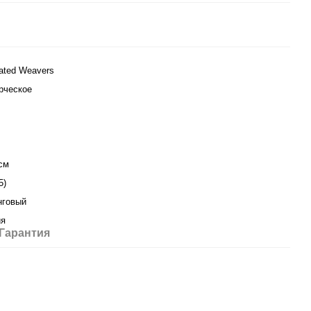
ated Weavers
рческое
см
5)
нговый
ия
Гарантия