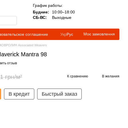
График работы:
Будние:
10:00–18:00
СБ-ВС:
Выходные
Моє замовлення
зовательское соглашение
Укр
Рус
КОВРОЛИН Associated Weavers
averick Mantra 98
вить отзыв
1 грн/м²
К сравнению
В желания
В кредит
Быстрый заказ