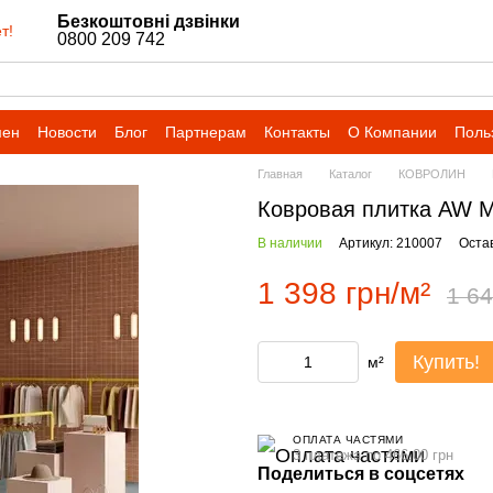
Безкоштовні дзвінки
т!
0800 209 742
мен
Новости
Блог
Партнерам
Контакты
О Компании
Поль
Главная
Каталог
КОВРОЛИН
Ковровая плитка AW M
В наличии
Артикул: 210007
Оста
1 398 грн/м²
1 64
Купить!
м²
ОПЛАТА ЧАСТЯМИ
3 платежа по 466.00 грн
Поделиться в соцсетях