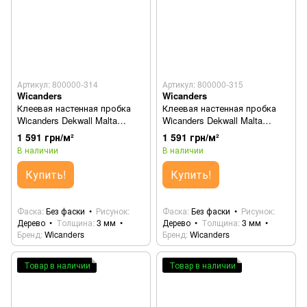
Артикул: 800000-314
Артикул: 800000-315
Wicanders
Wicanders
Клеевая настенная пробка
Клеевая настенная пробка
Wicanders Dekwall Malta
Wicanders Dekwall Malta
Champagne RY1M001
Chestnut RY1L001
1 591 грн/м²
1 591 грн/м²
В наличии
В наличии
Купить!
Купить!
Фаска
Без фаски
Рисунок
Фаска
Без фаски
Рисунок
Дерево
Толщина
3 мм
Дерево
Толщина
3 мм
Бренд
Wicanders
Бренд
Wicanders
Товар в наличии
Товар в наличии