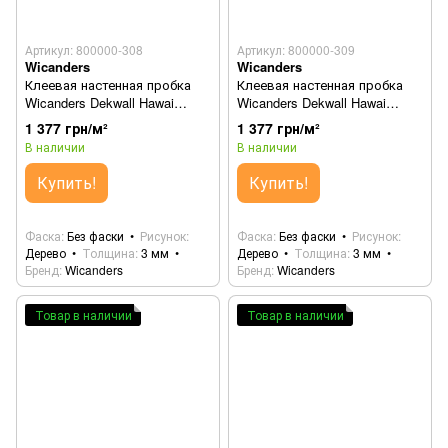
Артикул: 800000-308
Артикул: 800000-309
Wicanders
Wicanders
Клеевая настенная пробка
Клеевая настенная пробка
Wicanders Dekwall Hawai
Wicanders Dekwall Hawai
Exclusive RY77001
Green RY76001
1 377 грн/м²
1 377 грн/м²
В наличии
В наличии
Купить!
Купить!
Фаска
Без фаски
Рисунок
Фаска
Без фаски
Рисунок
Дерево
Толщина
3 мм
Дерево
Толщина
3 мм
Бренд
Wicanders
Бренд
Wicanders
Товар в наличии
Товар в наличии