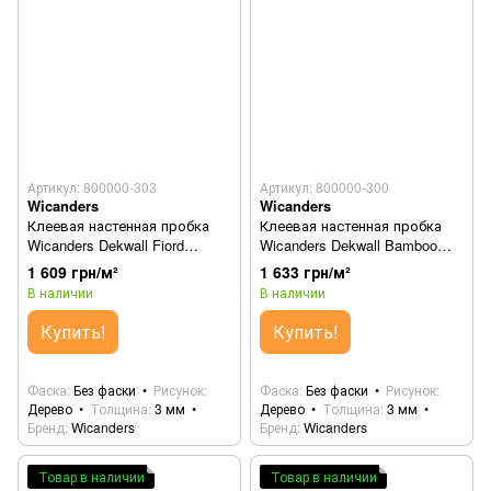
Артикул: 800000-303
Артикул: 800000-300
Wicanders
Wicanders
Клеевая настенная пробка
Клеевая настенная пробка
Wicanders Dekwall Fiord
Wicanders Dekwall Bamboo
Exclusive RY19002
Artica TA01001
1 609 грн/м²
1 633 грн/м²
В наличии
В наличии
Купить!
Купить!
Фаска
Без фаски
Рисунок
Фаска
Без фаски
Рисунок
Дерево
Толщина
3 мм
Дерево
Толщина
3 мм
Бренд
Wicanders
Бренд
Wicanders
Товар в наличии
Товар в наличии