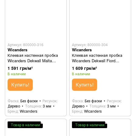
Артикул: 800000-316
Артикул: 800000-304
Wicanders
Wicanders
Клеевая настенная пробка
Клеевая настенная пробка
Wicanders Dekwall Malta
Wicanders Dekwall Fiord
Moonlight RY1N001
Natural RY15001
1 591 грн/м²
1 609 грн/м²
В наличии
В наличии
Купить!
Купить!
Фаска
Без фаски
Рисунок
Фаска
Без фаски
Рисунок
Дерево
Толщина
3 мм
Дерево
Толщина
3 мм
Бренд
Wicanders
Бренд
Wicanders
Товар в наличии
Товар в наличии