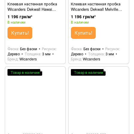
Клеевая настенная пробка
Клеевая настенная пробка
Wicanders Dekwall Hawai
Wicanders Dekwall Melville
Natural RY11001
RY40001
1 196 грн/м²
1 196 грн/м²
В наличии
В наличии
Купить!
Купить!
Фаска
Без фаски
Рисунок
Фаска
Без фаски
Рисунок
Дерево
Толщина
3 мм
Дерево
Толщина
3 мм
Бренд
Wicanders
Бренд
Wicanders
Товар в наличии
Товар в наличии