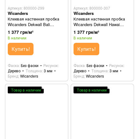
Артикул: 800000-299
Артикул: 800000-307
Wicanders
Wicanders
Клеевая настенная пробка
Клеевая настенная пробка
Wicanders Dekwall Bali
Wicanders Dekwall Hawai
RY48001
Brown RY75001
1 377 грн/м²
1 377 грн/м²
В наличии
В наличии
Купить!
Купить!
Фаска
Без фаски
Рисунок
Фаска
Без фаски
Рисунок
Дерево
Толщина
3 мм
Дерево
Толщина
3 мм
Бренд
Wicanders
Бренд
Wicanders
Товар в наличии
Товар в наличии