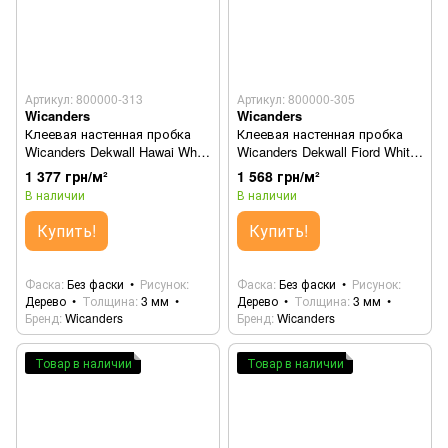
Артикул: 800000-313
Артикул: 800000-305
Wicanders
Wicanders
Клеевая настенная пробка
Клеевая настенная пробка
Wicanders Dekwall Hawai White
Wicanders Dekwall Fiord White
RY77002
RY19001
1 377 грн/м²
1 568 грн/м²
В наличии
В наличии
Купить!
Купить!
Фаска
Без фаски
Рисунок
Фаска
Без фаски
Рисунок
Дерево
Толщина
3 мм
Дерево
Толщина
3 мм
Бренд
Wicanders
Бренд
Wicanders
Товар в наличии
Товар в наличии