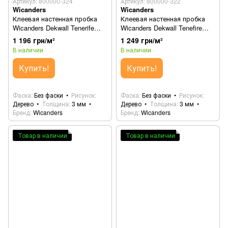
Артикул: 800000-324
Артикул: 800000-322
Wicanders
Wicanders
Клеевая настенная пробка
Клеевая настенная пробка
Wicanders Dekwall Tenerife
Wicanders Dekwall Tenefire
Natural RY43001
Red RY39002
1 196 грн/м²
1 249 грн/м²
В наличии
В наличии
Купить!
Купить!
Фаска
Без фаски
Рисунок
Фаска
Без фаски
Рисунок
Дерево
Толщина
3 мм
Дерево
Толщина
3 мм
Бренд
Wicanders
Бренд
Wicanders
Товар в наличии
Товар в наличии