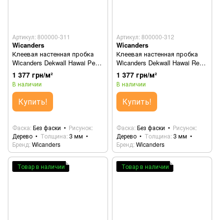
Артикул: 800000-311
Артикул: 800000-312
Wicanders
Wicanders
Клеевая настенная пробка
Клеевая настенная пробка
Wicanders Dekwall Hawai Pearl
Wicanders Dekwall Hawai Red
RY1F001
RY67001
1 377 грн/м²
1 377 грн/м²
В наличии
В наличии
Купить!
Купить!
Фаска
Без фаски
Рисунок
Фаска
Без фаски
Рисунок
Дерево
Толщина
3 мм
Дерево
Толщина
3 мм
Бренд
Wicanders
Бренд
Wicanders
Товар в наличии
Товар в наличии