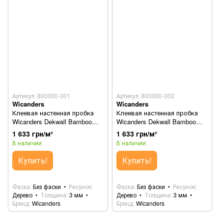
Артикул: 800000-301
Артикул: 800000-302
Wicanders
Wicanders
Клеевая настенная пробка
Клеевая настенная пробка
Wicanders Dekwall Bamboo
Wicanders Dekwall Bamboo
Terra TA04001
Toscana TA05001
1 633 грн/м²
1 633 грн/м²
В наличии
В наличии
Купить!
Купить!
Фаска
Без фаски
Рисунок
Фаска
Без фаски
Рисунок
Дерево
Толщина
3 мм
Дерево
Толщина
3 мм
Бренд
Wicanders
Бренд
Wicanders