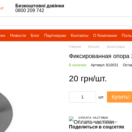
Безкоштовні дзвінки
т!
0800 209 742
мен
Новости
Блог
Партнерам
Контакты
О Компании
Поль
Главная
Каталог
Аксессуары
Фиксированная опора 
В наличии
Артикул: 810031
Оста
20 грн/шт.
Купить!
шт.
ОПЛАТА ЧАСТЯМИ
3 платежа по 6.67 грн
Поделиться в соцсетях