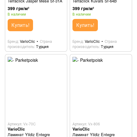
Terraclick Jasper Mese Sf-31A
Terraclick Kuvars Sf-64B
399 грн/м²
399 грн/м²
В наличии
В наличии
Купить!
Купить!
Бренд
VarioClic
Страна
Бренд
VarioClic
Страна
производитель
Турция
производитель
Турция
Артикул: Vx-70C
Артикул: Vx-806
VarioClic
VarioClic
Ламинат Yildiz Entegre
Ламинат Yildiz Entegre