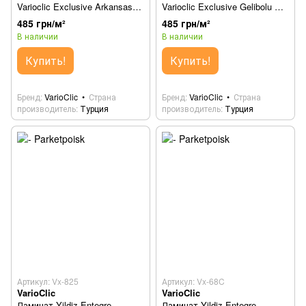
Varioclic Exclusive Arkansas
Varioclic Exclusive Gelibolu Vx-
Vx-70C
806
485 грн/м²
485 грн/м²
В наличии
В наличии
Купить!
Купить!
Бренд
VarioClic
Страна
Бренд
VarioClic
Страна
производитель
Турция
производитель
Турция
Артикул: Vx-825
Артикул: Vx-68C
VarioClic
VarioClic
Ламинат Yildiz Entegre
Ламинат Yildiz Entegre