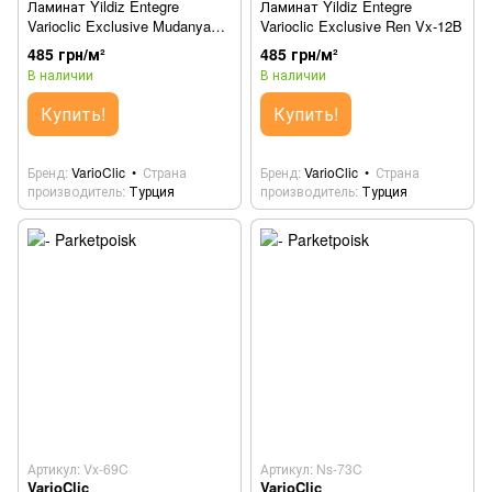
Ламинат Yildiz Entegre
Ламинат Yildiz Entegre
Varioclic Exclusive Mudanya
Varioclic Exclusive Ren Vx-12B
Vx-841
485 грн/м²
485 грн/м²
В наличии
В наличии
Купить!
Купить!
Бренд
VarioClic
Страна
Бренд
VarioClic
Страна
производитель
Турция
производитель
Турция
Артикул: Vx-69C
Артикул: Ns-73C
VarioClic
VarioClic