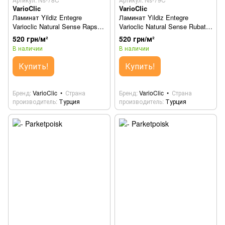
VarioClic
VarioClic
Ламинат Yildiz Entegre
Ламинат Yildiz Entegre
Varioclic Natural Sense Rapsodi
Varioclic Natural Sense Rubato
Ns-78C
Ns-79C
520 грн/м²
520 грн/м²
В наличии
В наличии
Купить!
Купить!
Бренд
VarioClic
Страна
Бренд
VarioClic
Страна
производитель
Турция
производитель
Турция