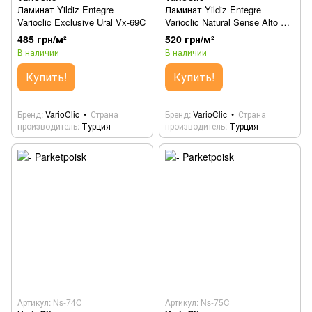
Ламинат Yildiz Entegre
Ламинат Yildiz Entegre
Varioclic Exclusive Ural Vx-69C
Varioclic Natural Sense Alto Ns-
73C
485 грн/м²
520 грн/м²
В наличии
В наличии
Купить!
Купить!
Бренд
VarioClic
Страна
Бренд
VarioClic
Страна
производитель
Турция
производитель
Турция
Артикул: Ns-74C
Артикул: Ns-75C