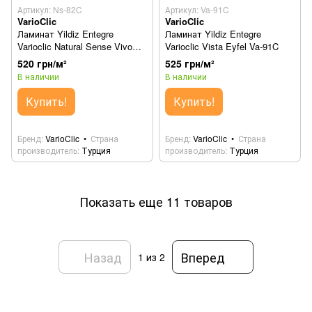
Артикул: Ns-82C
Артикул: Va-91C
VarioClic
VarioClic
Ламинат Yildiz Entegre
Ламинат Yildiz Entegre
Varioclic Natural Sense Vivo
Varioclic Vista Eyfel Va-91C
Ns-82C
520 грн/м²
525 грн/м²
В наличии
В наличии
Купить!
Купить!
Бренд
VarioClic
Страна
Бренд
VarioClic
Страна
производитель
Турция
производитель
Турция
Показать еще 11 товаров
Назад
Вперед
1
из 2