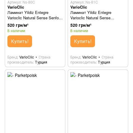
Артикул: Ns-80C
Артикул: Ns-81C
VarioClic
VarioClic
Ламинат Yildiz Entegre
Ламинат Yildiz Entegre
Varioclic Natural Sense Senfoni
Varioclic Natural Sense
Ns-80C
Serenad Ns-81C
520 грн/м²
520 грн/м²
В наличии
В наличии
Купить!
Купить!
Бренд
VarioClic
Страна
Бренд
VarioClic
Страна
производитель
Турция
производитель
Турция