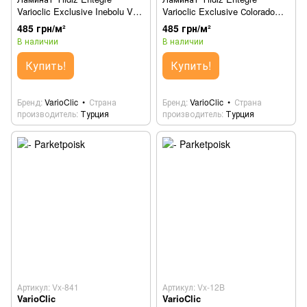
Varioclic Exclusive Inebolu Vx-
Varioclic Exclusive Сolorado
825
Vx-68C
485 грн/м²
485 грн/м²
В наличии
В наличии
Купить!
Купить!
Бренд
VarioClic
Страна
Бренд
VarioClic
Страна
производитель
Турция
производитель
Турция
Артикул: Vx-841
Артикул: Vx-12B
VarioClic
VarioClic