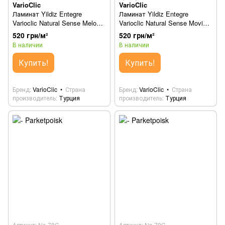
VarioClic
VarioClic
Ламинат Yildiz Entegre
Ламинат Yildiz Entegre
Varioclic Natural Sense Melodi
Varioclic Natural Sense Movido
Ns-76C
Ns-77C
520 грн/м²
520 грн/м²
В наличии
В наличии
Купить!
Купить!
Бренд
VarioClic
Страна
Бренд
VarioClic
Страна
производитель
Турция
производитель
Турция
Артикул: Ns-78C
Артикул: Ns-79C