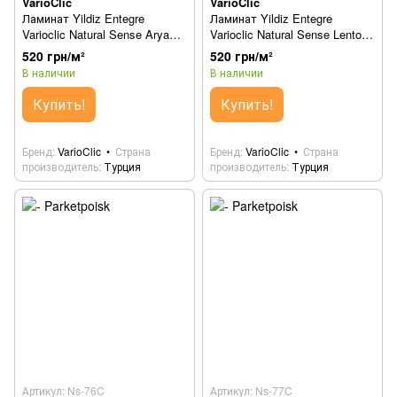
VarioClic
VarioClic
Ламинат Yildiz Entegre
Ламинат Yildiz Entegre
Varioclic Natural Sense Arya
Varioclic Natural Sense Lento
Ns-74C
Ns-75C
520 грн/м²
520 грн/м²
В наличии
В наличии
Купить!
Купить!
Бренд
VarioClic
Страна
Бренд
VarioClic
Страна
производитель
Турция
производитель
Турция
Артикул: Ns-76C
Артикул: Ns-77C