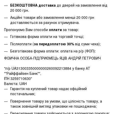
БЕЗКОШТОВНА доставка
до дверей на замовлення від
20 000 грн.
Акційні товари або замовлення менші 20 000 грн
доставляються за рахунок отримувача.
Пропонуємо Вам способи
оплати
за товар:
Готівкова форма оплати на торговій точці;
Післяоплати (
за передоплатою 30%
від суми чека);
Безготівкова форма оплати: оплата на р/р (ФОП):
ФІЗИЧНА ОСОБА-ПІДПРИЄМЕЦЬ ЯЦІВ АНДРІЙ ПЕТРОВИЧ
"п/р UA313003350000000260092213884 у банку АТ
""Райффайзен Банк"",
ІПН 3259710630"
Валюта: UAH
Гарантія на куплений товар надає офіційний
постачальник;
Повернення товару за умови, що цілісність товару, а
також зовнішній вигляд упаковки не пошкоджена;
Пересилання товару здійснюється з допомогою покупця;