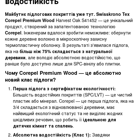
водостійкість
Майбутнє підлогових покриттів уже тут.
Swisskrono Tex
Corepel Premium Wood
Harvest Oak S41452 — це унікальний
продукт, створений за запатентованою технологією
Corepel
. Інженерам вдалося зробити неможливе: обернути
кожне деревне волокно в мікроскопічну захисну
термопластичну оболонку. В результаті з'явилася підлога,
яка на
більш ніж 75% складається з натуральної
деревини
, але володіє абсолютною водостійкістю, що
раніше було доступно лише для SPC-вінілу або плитки.
Чому Corepel Premium Wood — це абсолютно
новий клас підлоги?
Перша підлога з сертифікатом екологічності:
Більшість водостійких покриттів (SPC/LVT) — це чистий
пластик або мінерал. Corepel — це перша підлога, яка на
3/4 складається з відновлюваної деревини, має
найвищий екологічний статус та не виділяє жодних
шкідливих речовин, що робить її
ідеальною для
дитячих кімнат та спалень
.
Абсолютна водостійкість (Клас 1):
Завдяки