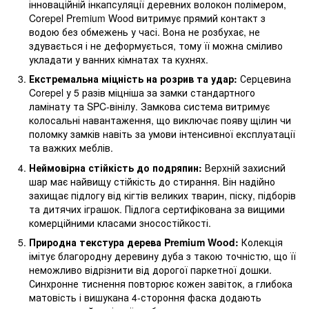
інноваційній інкапсуляції деревних волокон полімером,
Corepel Premium Wood витримує прямий контакт з
водою без обмежень у часі. Вона не розбухає, не
здувається і не деформується, тому її можна сміливо
укладати у ванних кімнатах та кухнях.
Екстремальна міцність на розрив та удар:
Серцевина
Corepel у 5 разів міцніша за замки стандартного
ламінату та SPC-вінілу. Замкова система витримує
колосальні навантаження, що виключає появу щілин чи
поломку замків навіть за умови інтенсивної експлуатації
та важких меблів.
Неймовірна стійкість до подряпин:
Верхній захисний
шар має найвищу стійкість до стирання. Він надійно
захищає підлогу від кігтів великих тварин, піску, підборів
та дитячих іграшок. Підлога сертифікована за вищими
комерційними класами зносостійкості.
Природна текстура дерева Premium Wood:
Колекція
імітує благородну деревину дуба з такою точністю, що її
неможливо відрізнити від дорогої паркетної дошки.
Синхронне тиснення повторює кожен завіток, а глибока
матовість і вишукана 4-стороння фаска додають