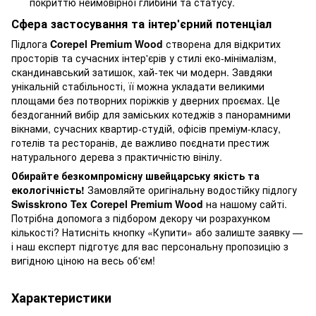
покриттю неймовірної глибини та статусу.
Сфера застосування та інтер'єрний потенціал
Підлога
Corepel Premium Wood
створена для відкритих
просторів та сучасних інтер'єрів у стилі еко-мінімалізм,
скандинавський затишок, хай-тек чи модерн. Завдяки
унікальній стабільності, її можна укладати великими
площами без потворних поріжків у дверних проємах. Це
бездоганний вибір для заміських котеджів з панорамними
вікнами, сучасних квартир-студій, офісів преміум-класу,
готелів та ресторанів, де важливо поєднати престиж
натурального дерева з практичністю вінілу.
Обирайте безкомпромісну швейцарську якість та
екологічність!
Замовляйте оригінальну водостійку підлогу
Swisskrono Tex Corepel Premium Wood
на нашому сайті.
Потрібна допомога з підбором декору чи розрахунком
кількості? Натисніть кнопку «Купити» або залиште заявку —
і наш експерт підготує для вас персональну пропозицію з
вигідною ціною на весь об'єм!
Характеристики