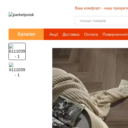
Перейти до основного контенту
Ваш комфорт - наш пріорит
Каталог
Акції
Доставка
Оплата
Повернення/