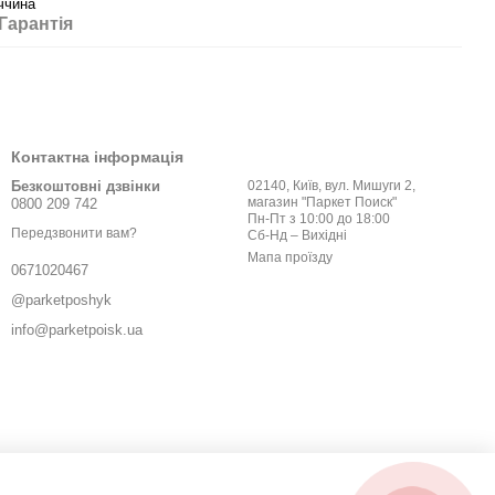
ччина
Гарантія
Контактна інформація
Безкоштовні дзвінки
02140, Київ, вул. Мишуги 2,
магазин "Паркет Поиск"
0800 209 742
Пн-Пт з 10:00 до 18:00
Передзвонити вам?
Сб-Нд – Вихідні
Мапа проїзду
0671020467
@parketposhyk
info@parketpoisk.ua