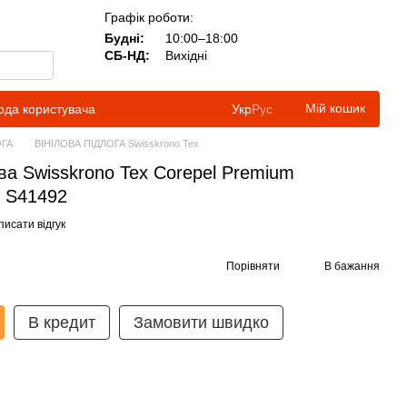
Графік роботи:
Будні:
10:00–18:00
СБ-НД:
Вихідні
Мій кошик
ода користувача
Укр
Рус
ОГА
ВІНІЛОВА ПІДЛОГА Swisskrono Tex
ова Swisskrono Tex Corepel Premium
k S41492
исати відгук
Порівняти
В бажання
В кредит
Замовити швидко