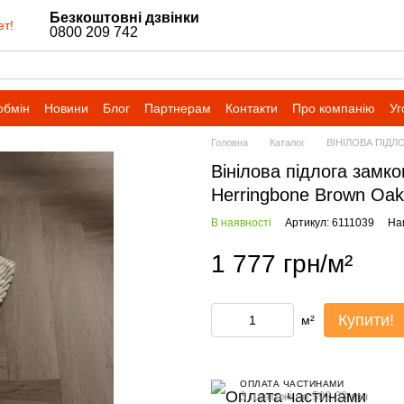
Безкоштовні дзвінки
ет!
0800 209 742
обмін
Новини
Блог
Партнерам
Контакти
Про компанію
Уг
Головна
Каталог
ВІНІЛОВА ПІДЛ
Вінілова підлога замк
Herringbone Brown Oa
В наявності
Артикул: 6111039
Нап
1 777 грн/м²
Купити!
м²
ОПЛАТА ЧАСТИНАМИ
3 платежі по 592.33 грн