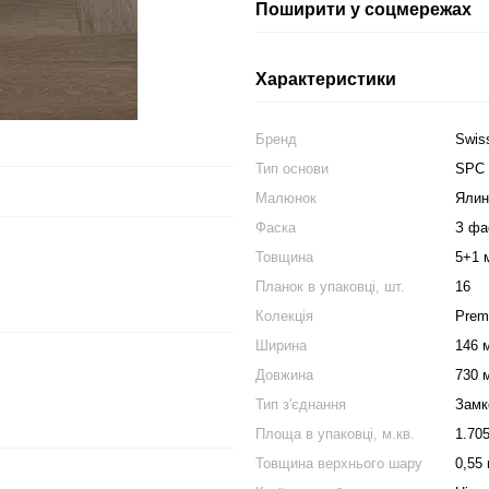
Поширити у соцмережах
Характеристики
Бренд
Swis
Тип основи
SPC
Малюнок
Ялин
Фаска
З фа
Товщина
5+1 
Планок в упаковці, шт.
16
Колекція
Prem
Ширина
146 
Довжина
730 
Тип з'єднання
Замк
Площа в упаковці, м.кв.
1.70
Товщина верхнього шару
0,55