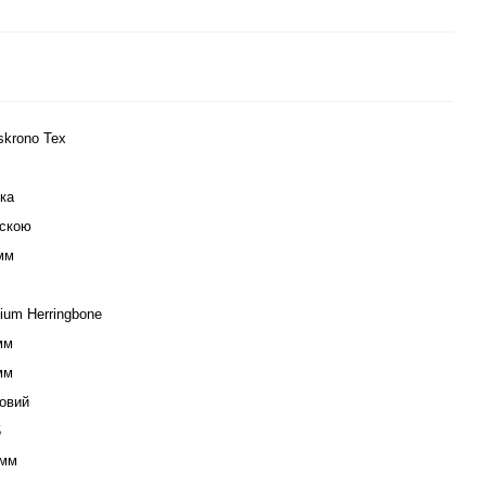
skrono Tex
ка
скою
мм
ium Herringbone
мм
мм
овий
5
 мм