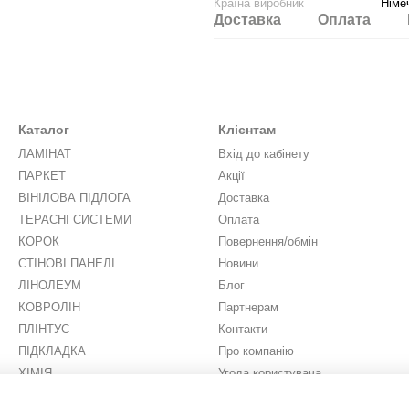
Країна виробник
Німе
Доставка
Оплата
Каталог
Клієнтам
ЛАМІНАТ
Вхід до кабінету
ПАРКЕТ
Акції
ВІНІЛОВА ПІДЛОГА
Доставка
ТЕРАСНІ СИСТЕМИ
Оплата
КОРОК
Повернення/обмін
СТІНОВІ ПАНЕЛІ
Новини
ЛІНОЛЕУМ
Блог
КОВРОЛІН
Партнерам
ПЛІНТУС
Контакти
ПІДКЛАДКА
Про компанію
ХІМІЯ
Угода користувача
ШТУЧНА ТРАВА