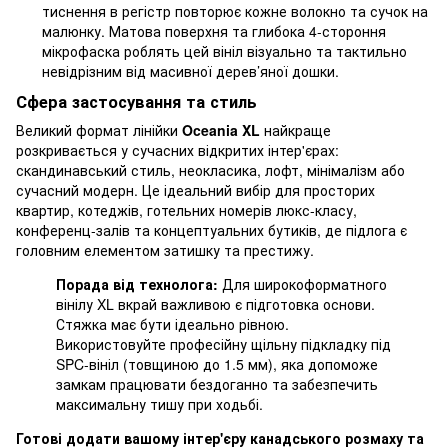
тиснення в регістр повторює кожне волокно та сучок на
малюнку. Матова поверхня та глибока 4-стороння
мікрофаска роблять цей вініл візуально та тактильно
невідрізним від масивної дерев’яної дошки.
Сфера застосування та стиль
Великий формат лінійки
Oceania XL
найкраще
розкривається у сучасних відкритих інтер'єрах:
скандинавський стиль, неокласика, лофт, мінімалізм або
сучасний модерн. Це ідеальний вибір для просторих
квартир, котеджів, готельних номерів люкс-класу,
конференц-залів та концептуальних бутиків, де підлога є
головним елементом затишку та престижу.
Порада від технолога:
Для широкоформатного
вінілу XL вкрай важливою є підготовка основи.
Стяжка має бути ідеально рівною.
Використовуйте професійну щільну підкладку під
SPC-вініл (товщиною до 1.5 мм), яка допоможе
замкам працювати бездоганно та забезпечить
максимальну тишу при ходьбі.
Готові додати вашому інтер'єру канадського розмаху та