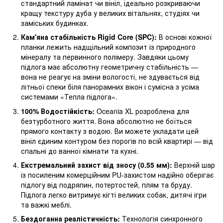
стандартний ламінат чи вініл, ідеально розкриваючи
кращу текстуру дуба у великих вітальнях, студіях чи
заміських будинках.
Кам'яна стабільність Rigid Core (SPC):
В основі кожної
планки лежить надщільний композит із природного
мінералу та первинного полімеру. Завдяки цьому
підлога має абсолютну геометричну стабільність —
вона не реагує на зміни вологості, не здувається від
літньої спеки біля панорамних вікон і сумісна з усіма
системами «Тепла підлога».
100% Водостійкість:
Oceania XL розроблена для
безтурботного життя. Вона абсолютно не боїться
прямого контакту з водою. Ви можете укладати цей
вініл єдиним контуром без порогів по всій квартирі — від
спальні до ванної кімнати та кухні.
Екстремальний захист від зносу (0.55 мм):
Верхній шар
із посиленим комерційним PU-захистом надійно оберігає
підлогу від подряпин, потертостей, плям та бруду.
Підлога легко витримує кігті великих собак, дитячі ігри
та важкі меблі.
Бездоганна реалістичність:
Технологія синхронного