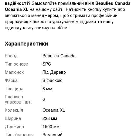
надійності?
Замовляйте преміальний вініл
Beaulieu Canada
Oceania XL
на нашому сайті! Натисніть кнопку купити або
зв'яжіться з менеджером, щоб отримати професійний
прорахунок кількості з урахуванням підрізки та вашу
індивідуальну знижку на об'єм!
Характеристики
Бренд
Beaulieu Canada
Тип основи
SPC
Малюнок
Під Дерево
Фаска
З фаскою
Товщина
6 мм
Планок в
6
упаковці, шт.
Колекція
Oceania XL
Ширина
228 мм
Довжина
1500 мм
Тип з'єднання
Замковий