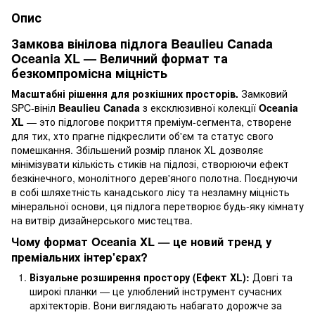
Опис
Замкова вінілова підлога Beaulieu Canada
Oceania XL — Величний формат та
безкомпромісна міцність
Масштабні рішення для розкішних просторів.
Замковий
SPC-вініл
Beaulieu Canada
з ексклюзивної колекції
Oceania
XL
— это підлогове покриття преміум-сегмента, створене
для тих, хто прагне підкреслити об'єм та статус свого
помешкання. Збільшений розмір планок XL дозволяє
мінімізувати кількість стиків на підлозі, створюючи ефект
безкінечного, монолітного дерев'яного полотна. Поєднуючи
в собі шляхетність канадського лісу та незламну міцність
мінеральної основи, ця підлога перетворює будь-яку кімнату
на витвір дизайнерського мистецтва.
Чому формат Oceania XL — це новий тренд у
преміальних інтер'єрах?
Візуальне розширення простору (Ефект XL):
Довгі та
широкі планки — це улюблений інструмент сучасних
архітекторів. Вони виглядають набагато дорожче за