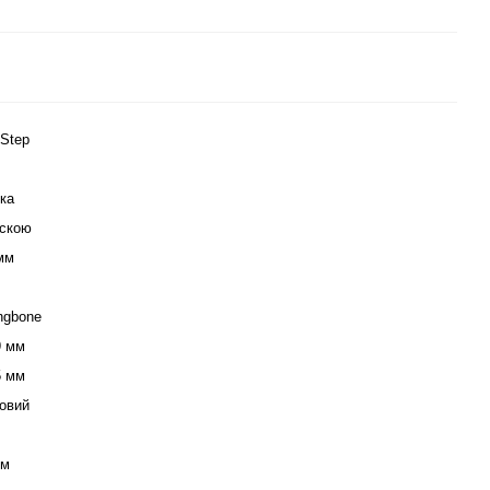
 Step
ка
скою
мм
ingbone
9 мм
5 мм
овий
мм