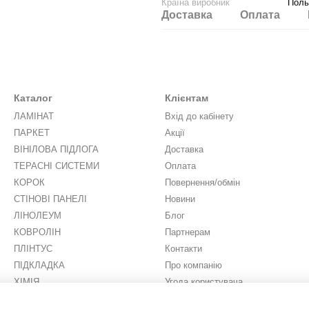
Країна виробник
Пол
Доставка
Оплата
Каталог
Клієнтам
ЛАМІНАТ
Вхід до кабінету
ПАРКЕТ
Акції
ВІНІЛОВА ПІДЛОГА
Доставка
ТЕРАСНІ СИСТЕМИ
Оплата
КОРОК
Повернення/обмін
СТІНОВІ ПАНЕЛІ
Новини
ЛІНОЛЕУМ
Блог
КОВРОЛІН
Партнерам
ПЛІНТУС
Контакти
ПІДКЛАДКА
Про компанію
ХІМІЯ
Угода користувача
ШТУЧНА ТРАВА