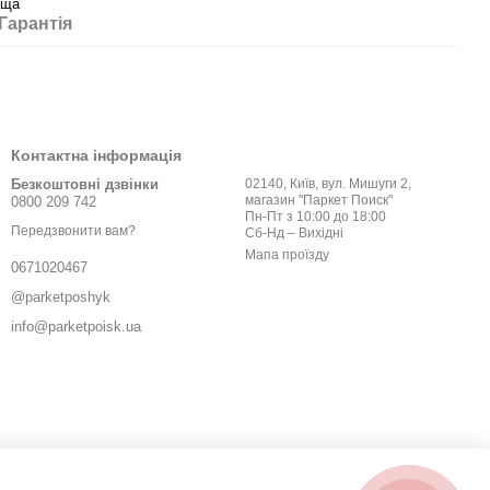
ьща
Гарантія
Контактна інформація
Безкоштовні дзвінки
02140, Київ, вул. Мишуги 2,
магазин "Паркет Поиск"
0800 209 742
Пн-Пт з 10:00 до 18:00
Передзвонити вам?
Сб-Нд – Вихідні
Мапа проїзду
0671020467
@parketposhyk
info@parketpoisk.ua