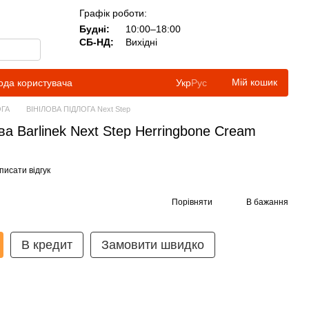
Графік роботи:
Будні:
10:00–18:00
СБ-НД:
Вихідні
Мій кошик
ода користувача
Укр
Рус
ОГА
ВІНІЛОВА ПІДЛОГА Next Step
ва Barlinek Next Step Herringbone Cream
писати відгук
Порівняти
В бажання
В кредит
Замовити швидко