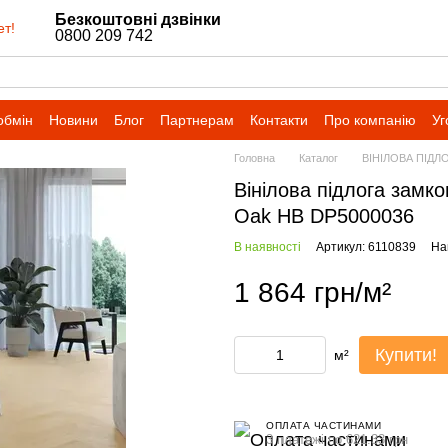
Безкоштовні дзвінки
ет!
0800 209 742
обмін
Новини
Блог
Партнерам
Контакти
Про компанію
Уг
Головна
Каталог
ВІНІЛОВА ПІДЛ
Вінілова підлога замко
Oak HB DP5000036
В наявності
Артикул: 6110839
На
1 864 грн/м²
Купити!
м²
ОПЛАТА ЧАСТИНАМИ
3 платежі по 621.33 грн