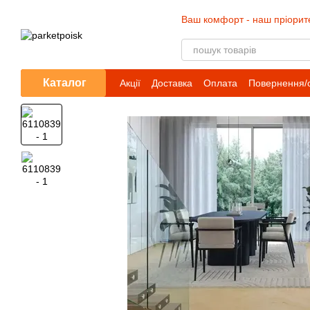
Перейти до основного контенту
Ваш комфорт - наш пріорит
Каталог
Акції
Доставка
Оплата
Повернення/