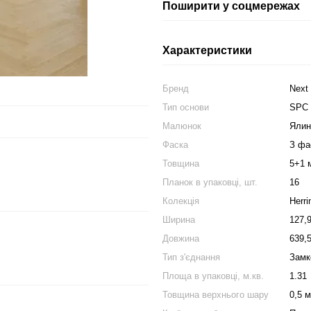
Поширити у соцмережах
Характеристики
Бренд
Next
Тип основи
SPC
Малюнок
Ялин
Фаска
З фа
Товщина
5+1 
Планок в упаковці, шт.
16
Колекція
Herr
Ширина
127,
Довжина
639,
Тип з'єднання
Замк
Площа в упаковці, м.кв.
1.31
Товщина верхнього шару
0,5 