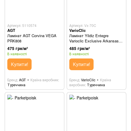
Артикул: 5110574
Артикул: Vx-70C
AGT
VarioClic
Ламінат AGT Corvina VEGA
Ламінат Yildiz Entegre
PRK808
Varioclic Exclusive Arkansas
Vx-70C
475 грн/м²
485 грн/м²
В наявності
В наявності
Купити!
Купити!
Бренд
AGT
Країна виробник
Бренд
VarioClic
Країна
Туреччина
виробник
Туреччина