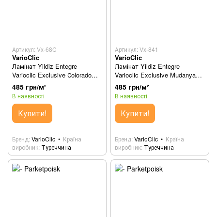
Артикул: Vx-68C
Артикул: Vx-841
VarioClic
VarioClic
Ламінат Yildiz Entegre
Ламінат Yildiz Entegre
Varioclic Exclusive Сolorado
Varioclic Exclusive Mudanya
Vx-68C
Vx-841
485 грн/м²
485 грн/м²
В наявності
В наявності
Купити!
Купити!
Бренд
VarioClic
Країна
Бренд
VarioClic
Країна
виробник
Туреччина
виробник
Туреччина