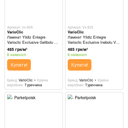
Артикул: Vx-806
Артикул: Vx-825
VarioClic
VarioClic
Ламінат Yildiz Entegre
Ламінат Yildiz Entegre
Varioclic Exclusive Gelibolu Vx-
Varioclic Exclusive Inebolu Vx-
806
825
485 грн/м²
485 грн/м²
В наявності
В наявності
Купити!
Купити!
Бренд
VarioClic
Країна
Бренд
VarioClic
Країна
виробник
Туреччина
виробник
Туреччина