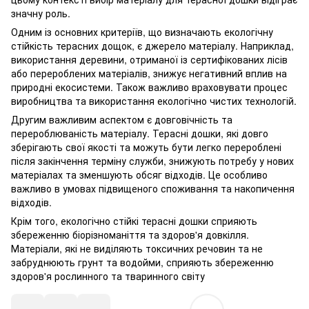
значну роль.
Одним із основних критеріїв, що визначають екологічну
стійкість терасних дощок, є джерело матеріалу. Наприклад,
використання деревини, отриманої із сертифікованих лісів
або перероблених матеріалів, знижує негативний вплив на
природні екосистеми. Також важливо враховувати процес
виробництва та використання екологічно чистих технологій.
Другим важливим аспектом є довговічність та
перероблюваність матеріалу. Терасні дошки, які довго
зберігають свої якості та можуть бути легко перероблені
після закінчення терміну служби, знижують потребу у нових
матеріалах та зменшують обсяг відходів. Це особливо
важливо в умовах підвищеного споживання та накопичення
відходів.
Крім того, екологічно стійкі терасні дошки сприяють
збереженню біорізноманіття та здоров'я довкілля.
Матеріали, які не виділяють токсичних речовин та не
забруднюють грунт та водойми, сприяють збереженню
здоров'я рослинного та тваринного світу