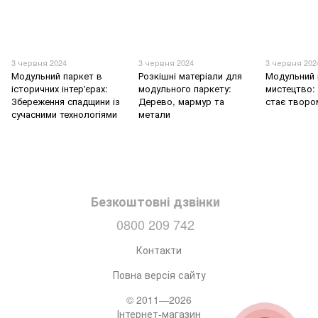
3 червня 2024
3 червня 2024
3 червня 202
Модульний паркет в
Розкішні матеріали для
Модульний 
історичних інтер'єрах:
модульного паркету:
мистецтво: 
Збереження спадщини із
Дерево, мармур та
стає творо
сучасними технологіями
метали
Безкоштовні дзвінки
0800 209 742
Контакти
Повна версія сайту
© 2011—2026
Інтернет-магазин