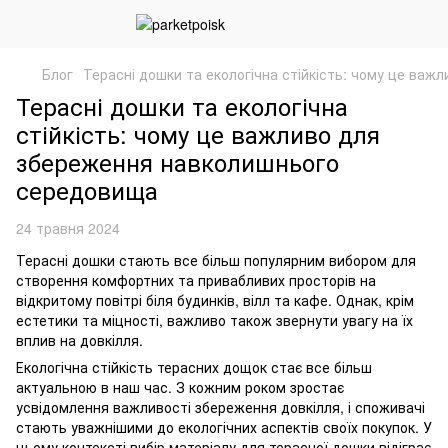
Блог
Терасні дошки та екологічна стійкість: чому це ва
Терасні дошки та екологічна
стійкість: чому це важливо для
збереження навколишнього
середовища
24 травня 2024
Терасні дошки стають все більш популярним вибором для
створення комфортних та привабливих просторів на
відкритому повітрі біля будинків, вілл та кафе. Однак, крім
естетики та міцності, важливо також звернути увагу на їх
вплив на довкілля.
Екологічна стійкість терасних дощок стає все більш
актуальною в наш час. З кожним роком зростає
усвідомлення важливості збереження довкілля, і споживачі
стають уважнішими до екологічних аспектів своїх покупок. У
цьому контексті вибір матеріалу для терасної дошки відіграє