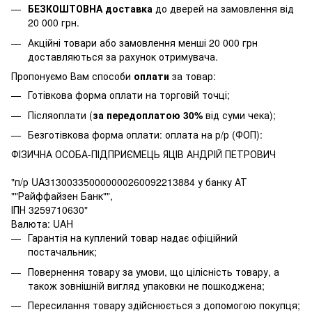
БЕЗКОШТОВНА доставка
до дверей на замовлення від
20 000 грн.
Акційні товари або замовлення менші 20 000 грн
доставляються за рахунок отримувача.
Пропонуємо Вам способи
оплати
за товар:
Готівкова форма оплати на торговій точці;
Післяоплати (
за передоплатою 30%
від суми чека);
Безготівкова форма оплати: оплата на р/р (ФОП):
ФІЗИЧНА ОСОБА-ПІДПРИЄМЕЦЬ ЯЦІВ АНДРІЙ ПЕТРОВИЧ
"п/р UA313003350000000260092213884 у банку АТ
""Райффайзен Банк"",
ІПН 3259710630"
Валюта: UAH
Гарантія на куплений товар надає офіційний
постачальник;
Повернення товару за умови, що цілісність товару, а
також зовнішній вигляд упаковки не пошкоджена;
Пересилання товару здійснюється з допомогою покупця;