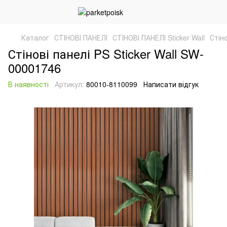
Каталог
СТІНОВІ ПАНЕЛІ
СТІНОВІ ПАНЕЛІ Sticker Wall
Стін
Стінові панелі PS Sticker Wall SW-
00001746
В наявності
Артикул:
80010-8110099
Написати відгук