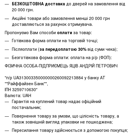
БЕЗКОШТОВНА доставка
до дверей на замовлення від
20 000 грн.
Акційні товари або замовлення менші 20 000 грн
доставляються за рахунок отримувача.
Пропонуємо Вам способи
оплати
за товар:
Готівкова форма оплати на торговій точці;
Післяоплати (
за передоплатою 30%
від суми чека);
Безготівкова форма оплати: оплата на р/р (ФОП):
ФІЗИЧНА ОСОБА-ПІДПРИЄМЕЦЬ ЯЦІВ АНДРІЙ ПЕТРОВИЧ
"п/р UA313003350000000260092213884 у банку АТ
""Райффайзен Банк"",
ІПН 3259710630"
Валюта: UAH
Гарантія на куплений товар надає офіційний
постачальник;
Повернення товару за умови, що цілісність товару, а
також зовнішній вигляд упаковки не пошкоджена;
Пересилання товару здійснюється з допомогою покупця;