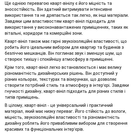
Ще однією перевагою кварт-вінілу є його міцність та
зносостійкість. Він здатний витримувати інтенсивне
використання та не дряпається так легко, як інші матеріали.
Завдяки цим властивостям кварт-вініл підходить для
використання у високонавантажених приміщеннях, таких як
вітальні, коридори та комерційні зони.
Кварт-вініл також має гарні звукоізоляційні властивості, що
робить його ідеальним вибором для квартир та будинків з
безліччю мешканців. Він поглинає звук і зменшує шум, що
створює тихішу і спокійнішу атмосферу в приміщенні.
Крім того, кварт-вініл легко встановлюється і має велику
різноманітність дизайнерських рішень. Він доступний у
різних кольорах, текстурах та візерунках, що дозволяє
створити потрібний стиль та атмосферу в інтер'єрі. Завдяки
гнучкості дизайну, кварт-вініл підходить для різних стилів і
типів приміщень.
В цілому, кварт-вініл - це універсальний і практичний
матеріал, який має низку переваг. Його стійкість до вологи,
міцність, звукоізоляційні властивості та різноманітність
дизайну роблять його привабливим вибором для створення
красивих та функціональних інтер'єрів.