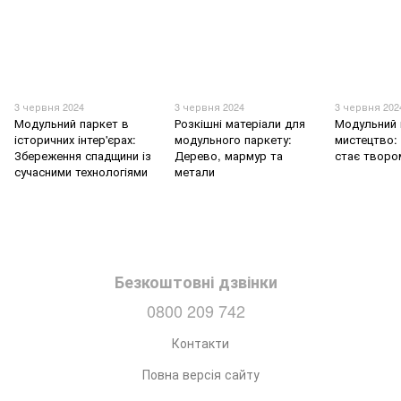
3 червня 2024
3 червня 2024
3 червня 202
Модульний паркет в
Розкішні матеріали для
Модульний 
історичних інтер'єрах:
модульного паркету:
мистецтво: 
Збереження спадщини із
Дерево, мармур та
стає творо
сучасними технологіями
метали
Безкоштовні дзвінки
0800 209 742
Контакти
Повна версія сайту