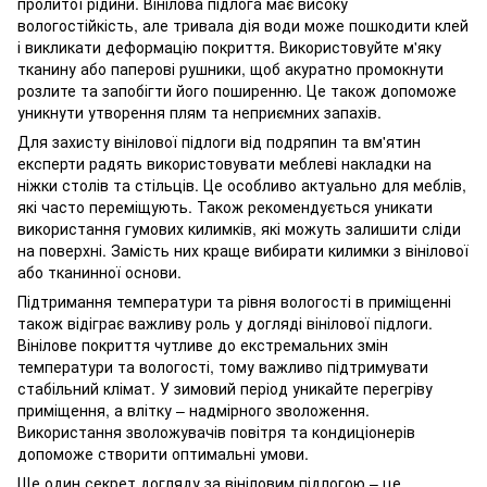
пролитої рідини. Вінілова підлога має високу
вологостійкість, але тривала дія води може пошкодити клей
і викликати деформацію покриття. Використовуйте м'яку
тканину або паперові рушники, щоб акуратно промокнути
розлите та запобігти його поширенню. Це також допоможе
уникнути утворення плям та неприємних запахів.
Для захисту вінілової підлоги від подряпин та вм'ятин
експерти радять використовувати меблеві накладки на
ніжки столів та стільців. Це особливо актуально для меблів,
які часто переміщують. Також рекомендується уникати
використання гумових килимків, які можуть залишити сліди
на поверхні. Замість них краще вибирати килимки з вінілової
або тканинної основи.
Підтримання температури та рівня вологості в приміщенні
також відіграє важливу роль у догляді вінілової підлоги.
Вінілове покриття чутливе до екстремальних змін
температури та вологості, тому важливо підтримувати
стабільний клімат. У зимовий період уникайте перегріву
приміщення, а влітку – надмірного зволоження.
Використання зволожувачів повітря та кондиціонерів
допоможе створити оптимальні умови.
Ще один секрет догляду за вініловим підлогою – це