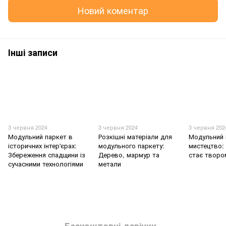
Новий коментар
Інші записи
3 червня 2024
3 червня 2024
3 червня 202
Модульний паркет в
Розкішні матеріали для
Модульний 
історичних інтер'єрах:
модульного паркету:
мистецтво: 
Збереження спадщини із
Дерево, мармур та
стає творо
сучасними технологіями
метали
Безкоштовні дзвінки