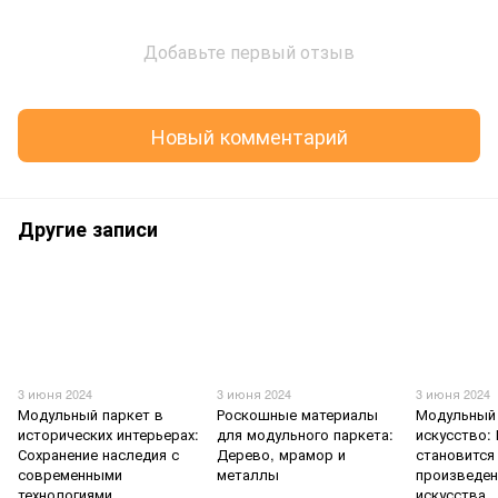
Добавьте первый отзыв
Новый комментарий
Другие записи
3 июня 2024
3 июня 2024
3 июня 2024
Модульный паркет в
Роскошные материалы
Модульный 
исторических интерьерах:
для модульного паркета:
искусство:
Сохранение наследия с
Дерево, мрамор и
становится
современными
металлы
произведе
технологиями
искусства