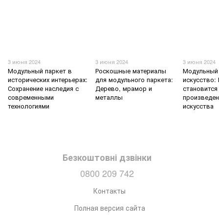
3 июня 2024
3 июня 2024
3 июня 2024
Модульный паркет в
Роскошные материалы
Модульный 
исторических интерьерах:
для модульного паркета:
искусство:
Сохранение наследия с
Дерево, мрамор и
становится
современными
металлы
произведе
технологиями
искусства
Безкоштовні дзвінки
0800 209 742
Контакты
Полная версия сайта