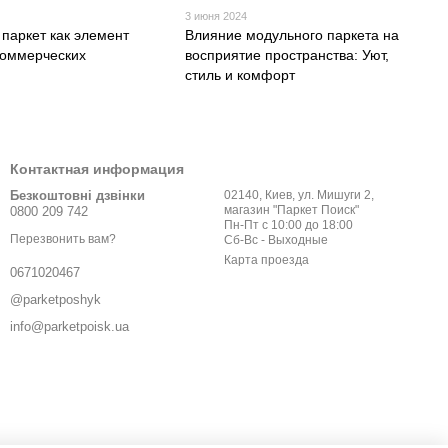
3 июня 2024
паркет как элемент
Влияние модульного паркета на
коммерческих
восприятие пространства: Уют,
стиль и комфорт
Контактная информация
Безкоштовні дзвінки
02140, Киев, ул. Мишуги 2,
магазин "Паркет Поиск"
0800 209 742
Пн-Пт с 10:00 до 18:00
Перезвонить вам?
Сб-Вс - Выходные
Карта проезда
0671020467
@parketposhyk
info@parketpoisk.ua