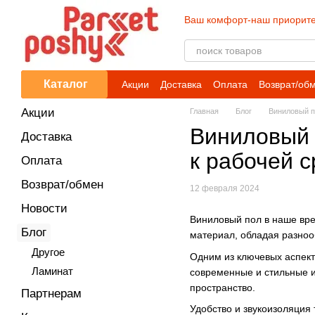
Перейти к основному контенту
Ваш комфорт-наш приорите
Каталог
Акции
Доставка
Оплата
Возврат/об
Акции
Главная
Блог
Виниловый п
Виниловый 
Доставка
к рабочей 
Оплата
Возврат/обмен
12 февраля 2024
Новости
Виниловый пол в наше вре
Блог
материал, обладая разноо
Другое
Одним из ключевых аспекто
Ламинат
современные и стильные и
пространство.
Партнерам
Удобство и звукоизоляция