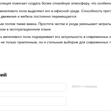
золяция помогает создать более спокойную атмосферу, что особен
 винилового пола выделяют его в офисной среде. Способность про
о движения и мебель постоянно перемещается.
вым полом также важна. Простота чистки и ухода уменьшает затрат
ром в эксплуатационном плане.
ть винилового пола подчеркивает его актуальность в современных 
 не только практичным, но и стильным выбором для современных т
рий
Войти с помощью