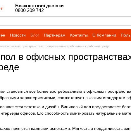
Безкоштовні дзвінки
т!
0800 209 742
мен
Новости
Блог
Партнерам
Контакты
О Компании
Поль
ол в офисных пространствах: современные требования к рабочей среде
пол в офисных пространства
среде
мя становится всё более востребованным в офисных пространства
бразными характеристиками, соответствует высоким стандартам эф
в является эстетика и дизайн. Виниловый пол предоставляет богат
нтерьеры офисов. Его способность имитировать натуральные мате
 также являются важными аспектами. Мягкость и поддатливость ви