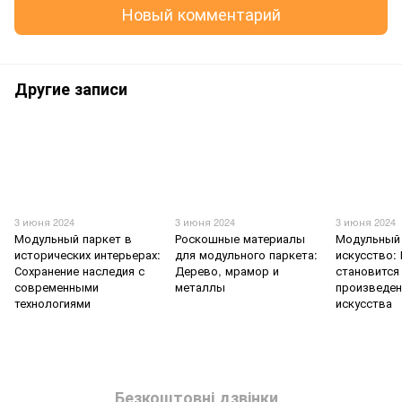
Новый комментарий
Другие записи
3 июня 2024
3 июня 2024
3 июня 2024
Модульный паркет в
Роскошные материалы
Модульный 
исторических интерьерах:
для модульного паркета:
искусство:
Сохранение наследия с
Дерево, мрамор и
становится
современными
металлы
произведе
технологиями
искусства
Безкоштовні дзвінки