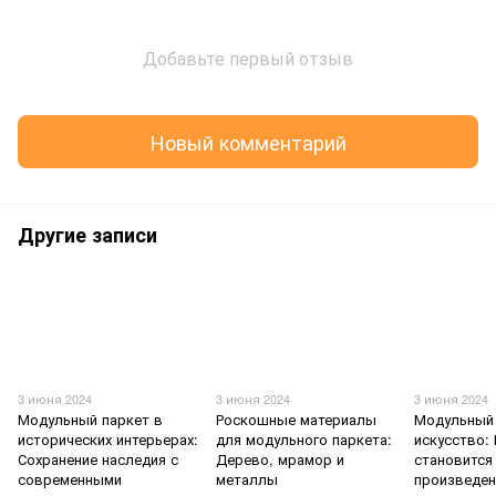
Добавьте первый отзыв
Новый комментарий
Другие записи
3 июня 2024
3 июня 2024
3 июня 2024
Модульный паркет в
Роскошные материалы
Модульный 
исторических интерьерах:
для модульного паркета:
искусство:
Сохранение наследия с
Дерево, мрамор и
становится
современными
металлы
произведе