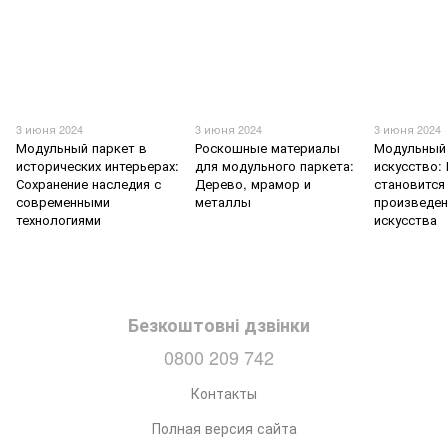
3 июня 2024
3 июня 2024
3 июня 2024
Модульный паркет в
Роскошные материалы
Модульный 
исторических интерьерах:
для модульного паркета:
искусство:
Сохранение наследия с
Дерево, мрамор и
становится
современными
металлы
произведе
технологиями
искусства
Безкоштовні дзвінки
0800 209 742
Контакты
Полная версия сайта