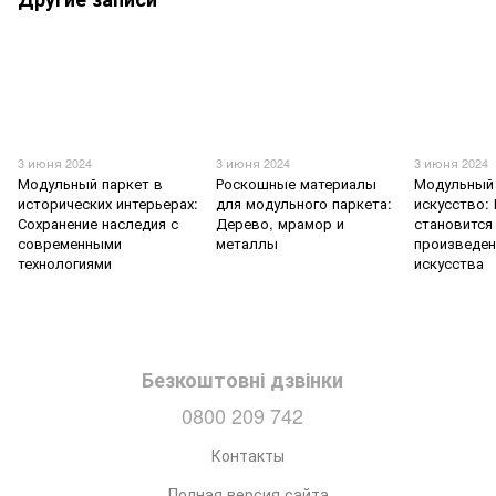
3 июня 2024
3 июня 2024
3 июня 2024
Модульный паркет в
Роскошные материалы
Модульный 
исторических интерьерах:
для модульного паркета:
искусство:
Сохранение наследия с
Дерево, мрамор и
становится
современными
металлы
произведе
технологиями
искусства
Безкоштовні дзвінки
0800 209 742
Контакты
Полная версия сайта