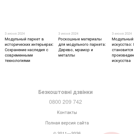
3 июня 2024
3 июня 2024
3 июня 2024
Модульный паркет в
Роскошные материалы
Модульный 
исторических интерьерах:
для модульного паркета:
искусство:
Сохранение наследия с
Дерево, мрамор и
становится
современными
металлы
произведе
технологиями
искусства
Безкоштовні дзвінки
0800 209 742
Контакты
Полная версия сайта
© 2011—2026