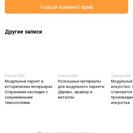
Новый комментарий
Другие записи
3 июня 2024
3 июня 2024
3 июня 2024
Модульный паркет в
Роскошные материалы
Модульный 
исторических интерьерах:
для модульного паркета:
искусство:
Сохранение наследия с
Дерево, мрамор и
становится
современными
металлы
произведе
технологиями
искусства