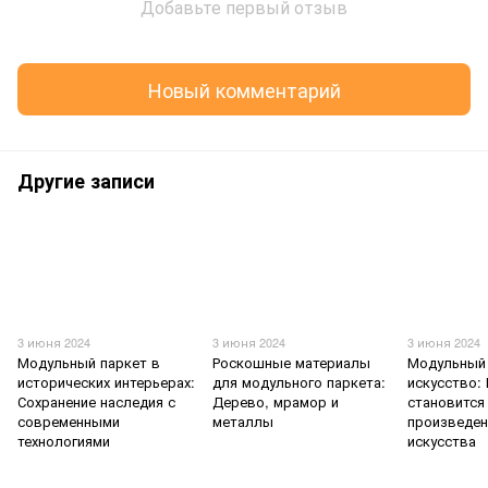
Добавьте первый отзыв
Новый комментарий
Другие записи
3 июня 2024
3 июня 2024
3 июня 2024
Модульный паркет в
Роскошные материалы
Модульный 
исторических интерьерах:
для модульного паркета:
искусство:
Сохранение наследия с
Дерево, мрамор и
становится
современными
металлы
произведе
технологиями
искусства