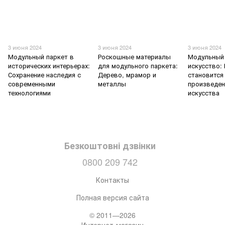
3 июня 2024
3 июня 2024
3 июня 2024
Модульный паркет в
Роскошные материалы
Модульный 
исторических интерьерах:
для модульного паркета:
искусство:
Сохранение наследия с
Дерево, мрамор и
становится
современными
металлы
произведе
технологиями
искусства
Безкоштовні дзвінки
0800 209 742
Контакты
Полная версия сайта
© 2011—2026
Интернет-магазин