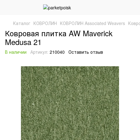
Каталог
КОВРОЛИН
КОВРОЛИН Associated Weavers
Ковро
Ковровая плитка AW Maverick
Medusa 21
В наличии
Артикул:
210040
Оставить отзыв