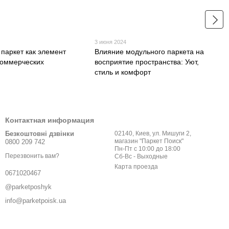
3 июня 2024
паркет как элемент
Влияние модульного паркета на
коммерческих
восприятие пространства: Уют,
стиль и комфорт
Контактная информация
Безкоштовні дзвінки
02140, Киев, ул. Мишуги 2,
магазин "Паркет Поиск"
0800 209 742
Пн-Пт с 10:00 до 18:00
Перезвонить вам?
Сб-Вс - Выходные
Карта проезда
0671020467
@parketposhyk
info@parketpoisk.ua