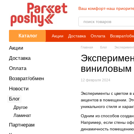
Перейти к основному контенту
Ваш комфорт-наш приорите
Каталог
Акции
Доставка
Оплата
Возврат/об
Акции
Главная
Блог
Эксперимент
Эксперимен
Доставка
виниловым
Оплата
Возврат/обмен
12 февраля 2024
Новости
Эксперименты с цветом в 
Блог
акцентов в помещении. Эт
уникального стиля и харак
Другое
Ламинат
Одним из способов создан
Например, если стены офо
Партнерам
динамичность помещению