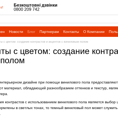
Безкоштовні дзвінки
т!
0800 209 742
мен
Новости
Блог
Партнерам
Контакты
О Компании
Поль
ы с цветом: создание контрастов и акцентов с виниловым полом
ты с цветом: создание контра
 полом
интерьерном дизайне при помощи винилового пола предоставляют 
от материал, обладающий разнообразием оттенков и текстур, явл
тера.
ия контрастов с использованием винилового пола является выбор 
рмлены в светлых тонах, то темный виниловый пол может служить
.