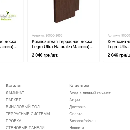
Артикул: 90000-1653
Артикул: 9000
ая доска
Композитная террасная доска
Композитн
Массив)
Legro Ultra Naturale (Массив)
Legro Ultra
Walnut
Teak
2 046 грн/шт.
2 046 грн/ш
Каталог
Клиентам
ЛАМИНАТ
Вход в личный кабинет
ПАРКЕТ
Акции
ВИНИЛОВЫЙ ПОЛ
Доставка
ТЕРРАСНЫЕ СИСТЕМЫ
Оплата
ПРОБКА
Возврат/обмен
СТЕНОВЫЕ ПАНЕЛИ
Новости