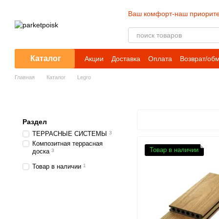
Перейти к основному контенту
Ваш комфорт-наш приорите
Каталог
Акции
Доставка
Оплата
Возврат/об
Главная
Каталог
Legro
Раздел
ТЕРРАСНЫЕ СИСТЕМЫ
3
Композитная террасная
Товар в наличии
доска
3
Товар в наличии
1