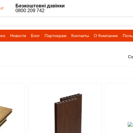
Безкоштовні дзвінки
т!
0800 209 742
мен
Новости
Блог
Партнерам
Контакты
О Компании
Поль
Со