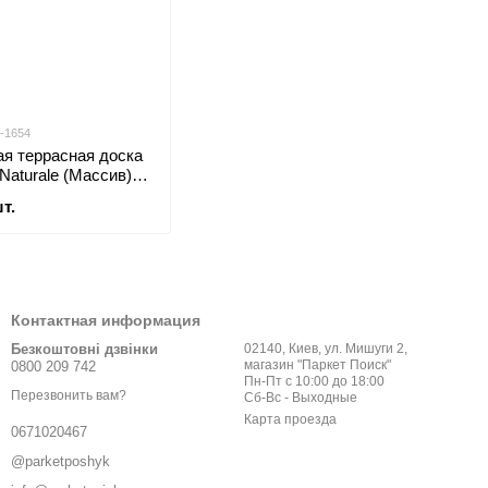
0-1654
ая террасная доска
 Naturale (Массив)
т.
Контактная информация
Безкоштовні дзвінки
02140, Киев, ул. Мишуги 2,
магазин "Паркет Поиск"
0800 209 742
Пн-Пт с 10:00 до 18:00
Перезвонить вам?
Сб-Вс - Выходные
Карта проезда
0671020467
@parketposhyk