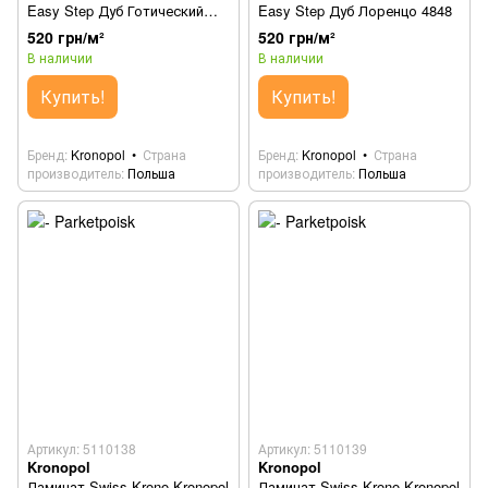
Easy Step Дуб Готический
Easy Step Дуб Лоренцо 4848
3503
520 грн/м²
520 грн/м²
В наличии
В наличии
Купить!
Купить!
Бренд
Kronopol
Страна
Бренд
Kronopol
Страна
производитель
Польша
производитель
Польша
Артикул: 5110138
Артикул: 5110139
Kronopol
Kronopol
Ламинат Swiss Krono Kronopol
Ламинат Swiss Krono Kronopol