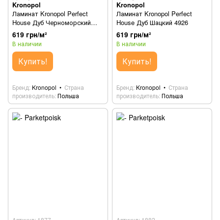
Kronopol
Kronopol
Ламинат Kronopol Perfect
Ламинат Kronopol Perfect
House Дуб Черноморский
House Дуб Шацкий 4926
1876
619 грн/м²
619 грн/м²
В наличии
В наличии
Купить!
Купить!
Бренд
Kronopol
Страна
Бренд
Kronopol
Страна
производитель
Польша
производитель
Польша
Артикул: 1877
Артикул: 1882