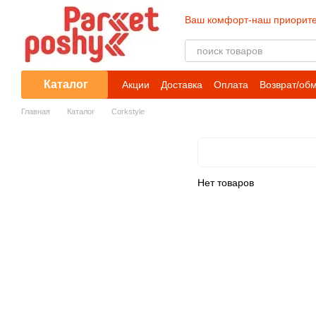
Перейти к основному контенту
Ваш комфорт-наш приорите
Каталог
Акции
Доставка
Оплата
Возврат/об
Главная
Каталог
Corkstyle
Нет товаров