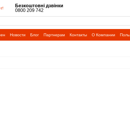
Безкоштовні дзвінки
т!
0800 209 742
мен
Новости
Блог
Партнерам
Контакты
О Компании
Поль