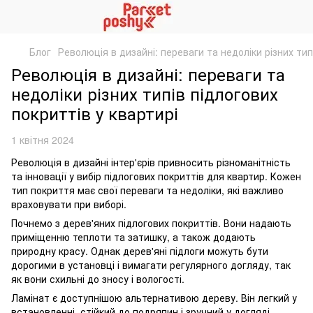
Блог
Революція в дизайні: переваги та недоліки різних тип
Революція в дизайні: переваги та
недоліки різних типів підлогових
покриттів у квартирі
1 квітня 2024
Революція в дизайні інтер'єрів привносить різноманітність
та інновації у вибір підлогових покриттів для квартир. Кожен
тип покриття має свої переваги та недоліки, які важливо
враховувати при виборі.
Почнемо з дерев'яних підлогових покриттів. Вони надають
приміщенню теплоти та затишку, а також додають
природну красу. Однак дерев'яні підлоги можуть бути
дорогими в установці і вимагати регулярного догляду, так
як вони схильні до зносу і вологості.
Ламінат є доступнішою альтернативою дереву. Він легкий у
встановленні, стійкий до подряпин і зручний у догляді.