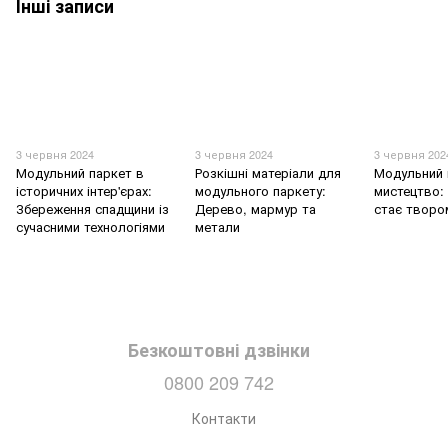
Інші записи
3 червня 2024
3 червня 2024
3 червня 202
Модульний паркет в
Розкішні матеріали для
Модульний 
історичних інтер'єрах:
модульного паркету:
мистецтво: 
Збереження спадщини із
Дерево, мармур та
стає творо
сучасними технологіями
метали
Безкоштовні дзвінки
0800 209 742
Контакти