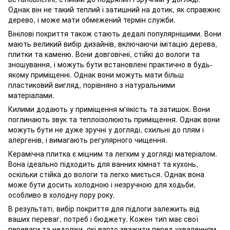
Однак він не такий теплий і затишний на дотик, як справжнє
дерево, і може мати обмежений термін служби.
Вінілові покриття також стають дедалі популярнішими. Вони
мають великий вибір дизайнів, включаючи імітацію дерева,
плитки та каменю. Вони довговічні, стійкі до вологи та
зношування, і можуть бути встановлені практично в будь-
якому приміщенні. Однак вони можуть мати більш
пластиковий вигляд, порівняно з натуральними
матеріалами.
Килими додають у приміщення м'якість та затишок. Вони
поглинають звук та теплоізолюють приміщення. Однак вони
можуть бути не дуже зручні у догляді, схильні до плям і
алергенів, і вимагають регулярного чищення.
Керамічна плитка є міцним та легким у догляді матеріалом.
Вона ідеально підходить для ванних кімнат та кухонь,
оскільки стійка до вологи та легко миється. Однак вона
може бути досить холодною і незручною для ходьби,
особливо в холодну пору року.
В результаті, вибір покриття для підлоги залежить від
ваших переваг, потреб і бюджету. Кожен тип має свої
переваги та недоліки, які варто зважити перед ухваленням