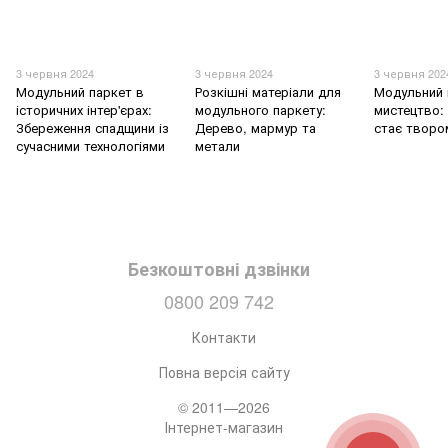
3 червня 2024
3 червня 2024
3 червня 202
Модульний паркет в
Розкішні матеріали для
Модульний 
історичних інтер'єрах:
модульного паркету:
мистецтво: 
Збереження спадщини із
Дерево, мармур та
стає творо
сучасними технологіями
метали
Безкоштовні дзвінки
0800 209 742
Контакти
Повна версія сайту
© 2011—2026
Інтернет-магазин