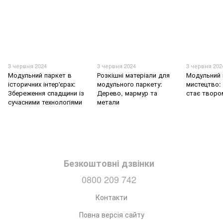
3 червня 2024
3 червня 2024
3 червня 202
Модульний паркет в
Розкішні матеріали для
Модульний 
історичних інтер'єрах:
модульного паркету:
мистецтво: 
Збереження спадщини із
Дерево, мармур та
стає творо
сучасними технологіями
метали
Безкоштовні дзвінки
0800 209 742
Контакти
Повна версія сайту