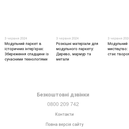
3 червня 2024
3 червня 2024
3 червня 202
Модульний паркет в
Розкішні матеріали для
Модульний 
історичних інтер'єрах:
модульного паркету:
мистецтво: 
Збереження спадщини із
Дерево, мармур та
стає творо
сучасними технологіями
метали
Безкоштовні дзвінки
0800 209 742
Контакти
Повна версія сайту