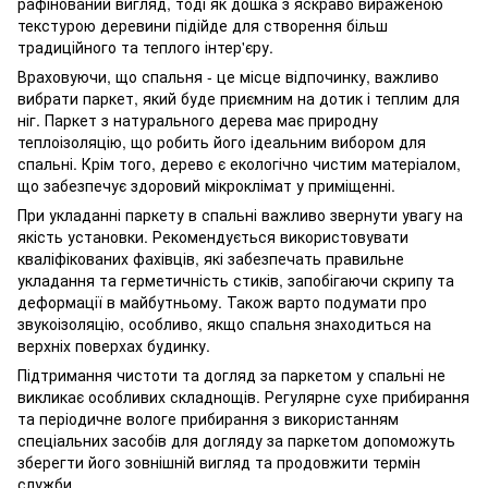
рафінований вигляд, тоді як дошка з яскраво вираженою
текстурою деревини підійде для створення більш
традиційного та теплого інтер'єру.
Враховуючи, що спальня - це місце відпочинку, важливо
вибрати паркет, який буде приємним на дотик і теплим для
ніг. Паркет з натурального дерева має природну
теплоізоляцію, що робить його ідеальним вибором для
спальні. Крім того, дерево є екологічно чистим матеріалом,
що забезпечує здоровий мікроклімат у приміщенні.
При укладанні паркету в спальні важливо звернути увагу на
якість установки. Рекомендується використовувати
кваліфікованих фахівців, які забезпечать правильне
укладання та герметичність стиків, запобігаючи скрипу та
деформації в майбутньому. Також варто подумати про
звукоізоляцію, особливо, якщо спальня знаходиться на
верхніх поверхах будинку.
Підтримання чистоти та догляд за паркетом у спальні не
викликає особливих складнощів. Регулярне сухе прибирання
та періодичне вологе прибирання з використанням
спеціальних засобів для догляду за паркетом допоможуть
зберегти його зовнішній вигляд та продовжити термін
служби.