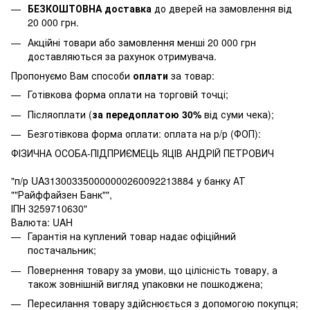
БЕЗКОШТОВНА доставка
до дверей на замовлення від
20 000 грн.
Акційні товари або замовлення менші 20 000 грн
доставляються за рахунок отримувача.
Пропонуємо Вам способи
оплати
за товар:
Готівкова форма оплати на торговій точці;
Післяоплати (
за передоплатою 30%
від суми чека);
Безготівкова форма оплати: оплата на р/р (ФОП):
ФІЗИЧНА ОСОБА-ПІДПРИЄМЕЦЬ ЯЦІВ АНДРІЙ ПЕТРОВИЧ
"п/р UA313003350000000260092213884 у банку АТ
""Райффайзен Банк"",
ІПН 3259710630"
Валюта: UAH
Гарантія на куплений товар надає офіційний
постачальник;
Повернення товару за умови, що цілісність товару, а
також зовнішній вигляд упаковки не пошкоджена;
Пересилання товару здійснюється з допомогою покупця;