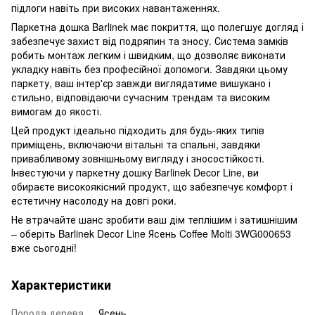
підлоги навіть при високих навантаженнях.
Паркетна дошка Barlinek має покриття, що полегшує догляд і
забезпечує захист від подряпин та зносу. Система замків
робить монтаж легким і швидким, що дозволяє виконати
укладку навіть без професійної допомоги. Завдяки цьому
паркету, ваш інтер'єр завжди виглядатиме вишукано і
стильно, відповідаючи сучасним трендам та високим
вимогам до якості.
Цей продукт ідеально підходить для будь-яких типів
приміщень, включаючи вітальні та спальні, завдяки
привабливому зовнішньому вигляду і зносостійкості.
Інвестуючи у паркетну дошку Barlinek Decor Line, ви
обираєте високоякісний продукт, що забезпечує комфорт і
естетичну насолоду на довгі роки.
Не втрачайте шанс зробити ваш дім теплішим і затишнішим
– оберіть Barlinek Decor Line Ясень Coffee Molti 3WG000653
вже сьогодні!
Характеристики
Порода дерева
Ясень