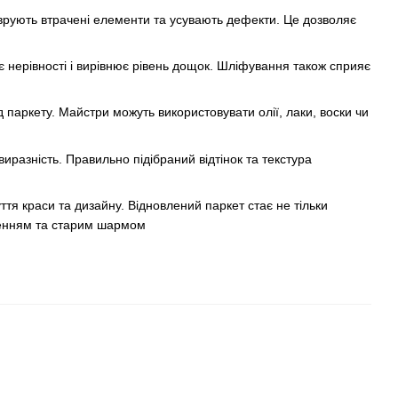
рують втрачені елементи та усувають дефекти. Це дозволяє
є нерівності і вирівнює рівень дощок. Шліфування також сприяє
 паркету. Майстри можуть використовувати олії, лаки, воски чи
иразність. Правильно підібраний відтінок та текстура
уття краси та дизайну. Відновлений паркет стає не тільки
ненням та старим шармом