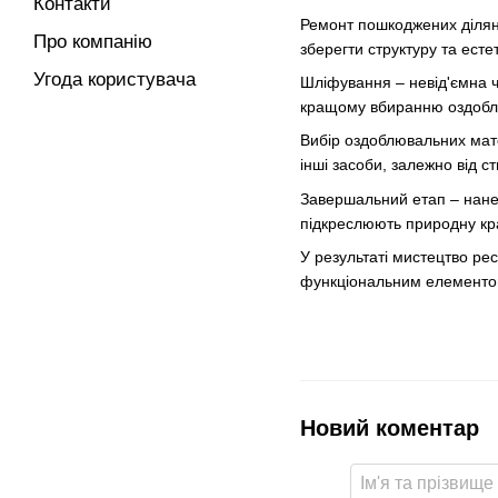
Контакти
Ремонт пошкоджених ділян
Про компанію
зберегти структуру та есте
Угода користувача
Шліфування – невід'ємна ч
кращому вбиранню оздобл
Вибір оздоблювальних мате
інші засоби, залежно від с
Завершальний етап – нанес
підкреслюють природну кр
У результаті мистецтво рес
функціональним елементом
Новий коментар