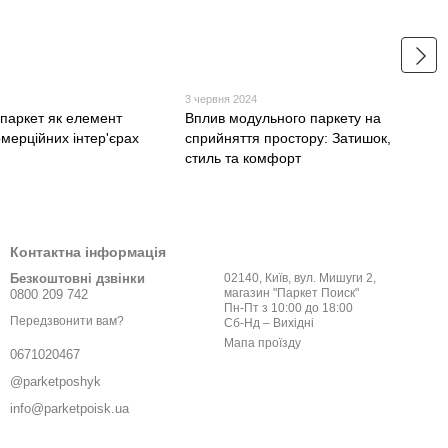
3 червня 2024
паркет як елемент
Вплив модульного паркету на
омерційних інтер'єрах
сприйняття простору: Затишок,
стиль та комфорт
Контактна інформація
Безкоштовні дзвінки
02140, Київ, вул. Мишуги 2,
магазин "Паркет Поиск"
0800 209 742
Пн-Пт з 10:00 до 18:00
Передзвонити вам?
Сб-Нд – Вихідні
Мапа проїзду
0671020467
@parketposhyk
info@parketpoisk.ua