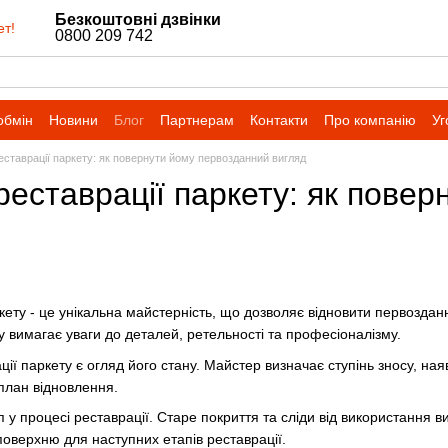
Безкоштовні дзвінки
ет!
0800 209 742
обмін
Новини
Блог
Партнерам
Контакти
Про компанію
Уг
ставрації паркету: як повернути йому первозданний вигляд
еставрації паркету: як пове
кету - це унікальна майстерність, що дозволяє відновити первоздан
у вимагає уваги до деталей, ретельності та професіоналізму.
ії паркету є огляд його стану. Майстер визначає ступінь зносу, ная
план відновлення.
у процесі реставрації. Старе покриття та сліди від використання ви
оверхню для наступних етапів реставрації.