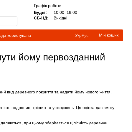
Графік роботи:
Будні:
10:00–18:00
СБ-НД:
Вихідні
Мій кошик
ода користувача
Укр
Рус
рнути йому первозданний
ний вид деревного покриття та надати йому нового життя.
вність подряпин, тріщин та ушкоджень. Ця оцінка дає змогу
даляються, при цьому зберігається цілісність деревини.