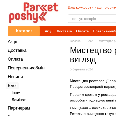
Перейти до основного контенту
Ваш комфорт - наш пріорит
Каталог
Акції
Доставка
Оплата
Повернення/
Акції
Головна
Блог
Мистецтво ре
Мистецтво р
Доставка
вигляд
Оплата
Повернення/обмін
5 березня 2024
Новини
Мистецтво реставрації пар
Блог
Процес реставрації паркет
Iнше
Першим кроком у реставрац
Ламінат
розробити індивідуальний 
Партнерам
Очищення – важливий етап 
Ретельне очищення готує п