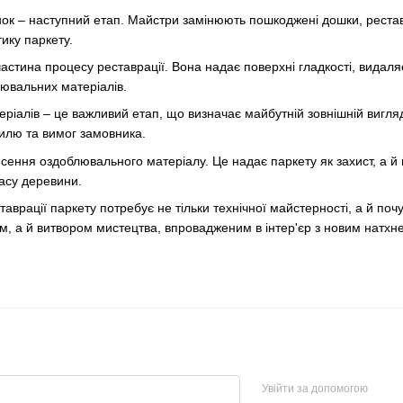
ок – наступний етап. Майстри замінюють пошкоджені дошки, рестав
тику паркету.
астина процесу реставрації. Вона надає поверхні гладкості, видаля
ювальних матеріалів.
ріалів – це важливий етап, що визначає майбутній зовнішній вигляд
тилю та вимог замовника.
ення оздоблювального матеріалу. Це надає паркету як захист, а й в
асу деревини.
таврації паркету потребує не тільки технічної майстерності, а й поч
, а й витвором мистецтва, впровадженим в інтер'єр з новим натх
Увійти за допомогою